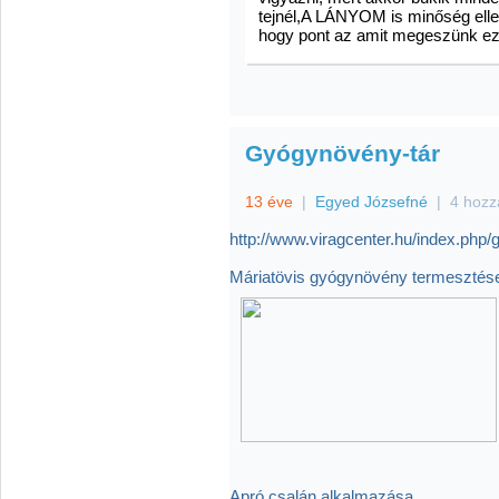
tejnél,A LÁNYOM is minőség ellen
hogy pont az amit megeszünk ezt
Gyógynövény-tár
13 éve
|
Egyed Józsefné
|
4 hozz
http://www.viragcenter.hu/index.ph
Máriatövis gyógynövény termesztés
Apró csalán alkalmazása