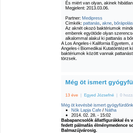
És miért van olyan, akinek hibátla
Megjelent: 2013.03.06.
Partner:
Medipress
Címkék:
pattanás
,
akne
,
bőrápolás
Az aknét okozó baktériumok minde
emberek egyötöde olyan szerencs
alkalommal alakul ki pattanás a bőr
A Los Angeles-i Kalifornia Egyetem, 
Angeles-i Biomedikai Kutatóintézet k
baktériumok között vannak pattanást 
törzsek.
Még öt ismert gyógyf
13 éve
|
Egyed Józsefné
|
0 hozz
Még öt kevésbé ismert gyógyfürdőn
Nők Lapja Cafe
/
Nátha
2014. 02. 28. - 15:02
Babapancsolók állatfigurákkal és 
fedett pálmafás élménymedence so
Balmazújvárosig.