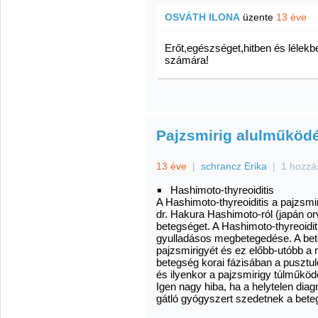
OSVÁTH ILONA
üzente
13 éve
Erőt,egészséget,hitben és lélek
számára!
Pajzsmirig alulműködé
13 éve
|
schrancz Erika
|
1 hozzá
Hashimoto-thyreoiditis
A Hashimoto-thyreoiditis a pajzsmi
dr. Hakura Hashimoto-ról (japán orvo
betegséget. A Hashimoto-thyreoidi
gyulladásos megbetegedése. A bet
pajzsmirigyét és ez előbb-utóbb a m
betegség korai fázisában a pusztul
és ilyenkor a pajzsmirigy túlműköd
Igen nagy hiba, ha a helytelen dia
gátló gyógyszert szedetnek a bete