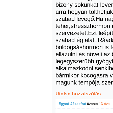
bizony sokunkat lever
arra,hogyan tölthetjü
szabad levegő.Ha nagy
teher,stresszhormon á
szervezetet.Ezt leépí
szabad ég alatt.Ráadá
boldogsáshormon is t
ellazulni és növeli az
legegyszerűbb gyógyí
alkalmazkodni senkihe
bármikor kocogásra v
magunk tempója szeri
Utolsó hozzászólás
Egyed Józsefné
üzente
13 éve