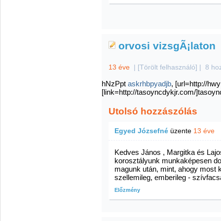
orvosi vizsgÃ¡laton
13 éve
|
[Törölt felhasználó]
|
8 ho
hNzPpt
askrhbpyadjb
, [url=http://h
[link=http://tasoyncdykjr.com/]tasoync
Utolsó hozzászólás
Egyed Józsefné
üzente
13 éve
Kedves János , Margitka és Lajos
korosztályunk munkaképesen dol
magunk után, mint, ahogy most ki
szellemileg, emberileg - szívfacsa
Előzmény