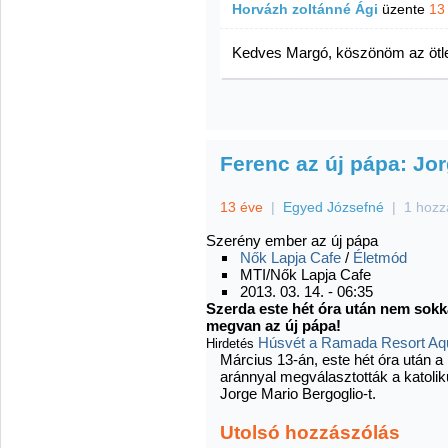
Horvázh zoltánné Ági
üzente
13
Kedves Margó, köszönöm az ötle
Ferenc az új pápa: Jo
13 éve
|
Egyed Józsefné
|
1 hozz
Szerény ember az új pápa
Nők Lapja Cafe
/
Életmód
MTI/Nők Lapja Cafe
2013. 03. 14. - 06:35
Szerda este hét óra után nem sokkal
megvan az új pápa!
Húsvét a Ramada Resort Aqua
Hirdetés
Március 13-án, este hét óra után a
aránnyal megválasztották a katolik
Jorge Mario Bergoglio-t.
Utolsó hozzászólás