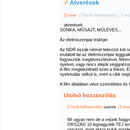
Átverések
13 éve
|
[Törölt felhasználó]
|
3 ho
atverések
SONKA, MŰSAJT, MŰLEVES...
Az élelmiszeripar trükkjei
Az NDR észak-német televízió két n
mutatott be az élelmiszeripar leggyak
fogyasztók megtévesztésével, félrev
nyelvet, vagy nincs idejük végignézni 
A film megtekinthető ezen a l
inken. 
nyelvtudás nélkül is, mert a cikk seg
A film általában véve személetes és h
Utolsó hozzászólás
[Törölt felhasználó]
üzente
13 éve
MI ugyan nem de a vejünk Nagy
ORSZÁG 10 legnagyobb TEJ term
vigyázni, mert akkor bukik minde