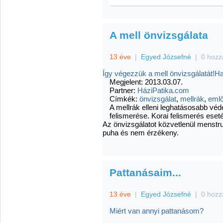
A mell önvizsgálata
13 éve
|
Egyed Józsefné
|
0 hozz
Így végezzük a mell önvizsgálatát!
Ha
Megjelent: 2013.03.07.
Partner:
HáziPatika.com
Címkék:
önvizsgálat
,
mellrák
,
eml
A mellrák elleni leghatásosabb vé
felismerése. Korai felismerés eset
Az önvizsgálatot közvetlenül menstru
puha és nem érzékeny.
Pattanásaim...
13 éve
|
Egyed Józsefné
|
0 hozz
Miért van annyi pattanásom?