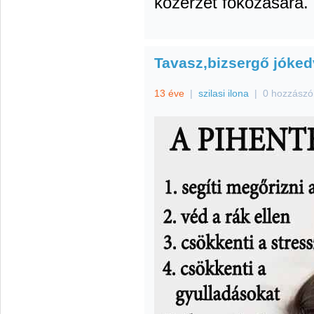
közérzet fokozására.
Tavasz,bizsergő jóked
13 éve
|
szilasi ilona
|
0 hozzászó