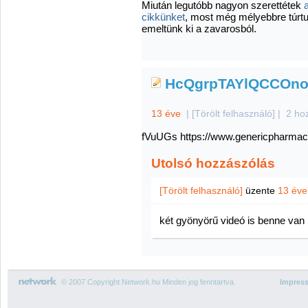
Miután legutóbb nagyon szerettétek
cikkünket
, most még mélyebbre túrtun
emeltünk ki a zavarosból.
HcQgrpTAYlQCCOn
13 éve
|
[Törölt felhasználó]
|
2 ho
fVuUGs https://www.genericpharma
Utolsó hozzászólás
[Törölt felhasználó]
üzente
13 éve
két gyönyörű videó is benne van ,
© 2007 Copyright Network.hu Minden jog fenntartva.
Impres