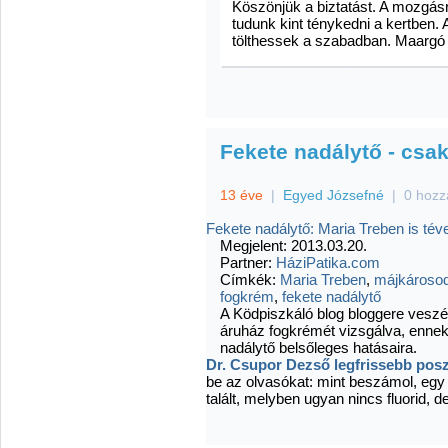
Köszönjük a biztatást. A mozgás
tudunk kint ténykedni a kertben. 
tölthessek a szabadban. Maargó
Fekete nadálytő - csak
13 éve
|
Egyed Józsefné
|
0 hozz
Fekete nadálytő: Maria Treben is tév
Megjelent:
2013.03.20.
Partner:
HáziPatika.com
Címkék:
Maria Treben
,
májkároso
fogkrém
,
fekete nadálytő
A Ködpiszkáló blog bloggere veszé
áruház fogkrémét vizsgálva, ennek 
nadálytő belsőleges hatásaira.
Dr. Csupor Dezső legfrissebb pos
be az olvasókat: mint beszámol, egy
talált, melyben ugyan nincs fluorid,