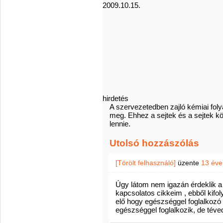
2009.10.15.
hirdetés
A szervezetedben zajló kémiai fo
meg. Ehhez a sejtek és a sejtek kö
lennie.
Utolsó hozzászólás
[Törölt felhasználó]
üzente
13 éve
Úgy látom nem igazán érdeklik a 
kapcsolatos cikkeim , ebből kifol
elő hogy egészséggel foglalkozó
egészséggel foglalkozik, de téve