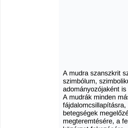
A mudra szanszkrit sz
szimbólum, szimbolik
adományozójaként is f
A mudrák minden más
fájdalomcsillapításra,
betegségek megelőzés
megteremtésére, a fes