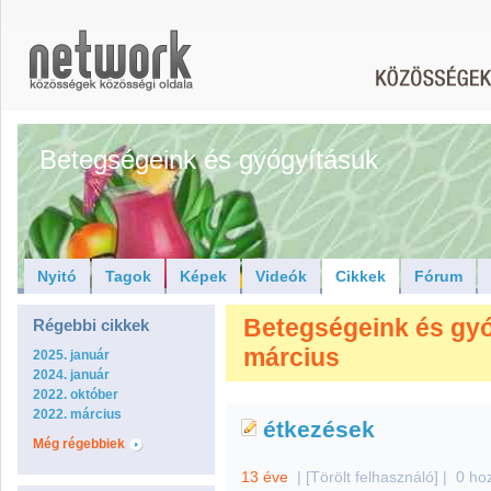
Betegségeink és gyógyításuk
Nyitó
Tagok
Képek
Videók
Cikkek
Fórum
Betegségeink és gyóg
Régebbi cikkek
március
2025. január
2024. január
2022. október
2022. március
étkezések
Még régebbiek
13 éve
|
[Törölt felhasználó]
|
0 ho