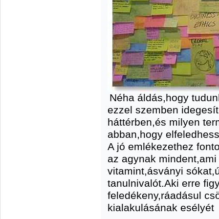
Néha áldás,hogy tudunk
ezzel szemben idegesí
háttérben,és milyen te
abban,hogy elfeledhess
A jó emlékezethez fon
az agynak mindent,ami 
vitamint,ásványi sókat,
tanulnivalót.Aki erre f
feledékeny,ráadásul cs
kialakulásának esélyét