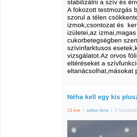
stabilizálni a szív és é
A fokozott testmozgás b
szorul a télen csökkent
izmok,csontozat és ker
izületei,az izmai,maga
cukorbetegségben szen
szívinfarktusos esetek,
vizsgálatot.Az orvos fö
eltéréseket a szívfunkc
eltanácsolhat,másokat p
Néha kell egy kis plus
13 éve
|
szilasi ilona
|
1 hozzászó