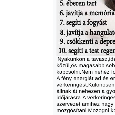
Nyakunkon a tavasz,idej
közül,és magasabb seb
kapcsolni.Nem nehéz fö
A fény energiát ad,és er
vérkeringést.Különöse
állnak át nehezen a gy
időjárásra.A vérkeringés
szervezet,amihez nagy e
mozgósítani.Mozogni kel