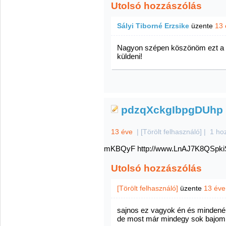
Utolsó hozzászólás
Sályi Tiborné Erzsike
üzente
13 
Nagyon szépen köszönöm ezt a n
küldeni!
pdzqXckgIbpgDUhp
13 éve
|
[Törölt felhasználó]
|
1 ho
mKBQyF http://www.LnAJ7K8QSp
Utolsó hozzászólás
[Törölt felhasználó]
üzente
13 éve
sajnos ez vagyok én és mindenért
de most már mindegy sok bajom v