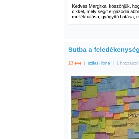
Kedves Margitka, köszönjük, hogy
cikket, mely segít eligazodni ab
mellékhatása, gyógyító hatása, 
Sutba a feledékenység
13 éve
|
szilasi ilona
|
1 hozzászó