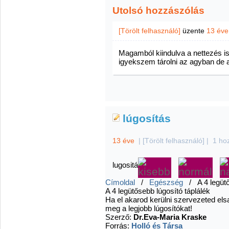
Utolsó hozzászólás
[Törölt felhasználó]
üzente
13 éve
Magamból kiindulva a nettezés is 
igyekszem tárolni az agyban de az
lúgosítás
13 éve
|
[Törölt felhasználó]
|
1 ho
lugositá
Címoldal
/
Egészség
/ A 4 legütős
A 4 legütősebb lúgosító táplálék
Ha el akarod kerülni szervezeted el
meg a legjobb lúgosítókat!
Szerző:
Dr.Eva-Maria Kraske
Forrás:
Holló és Társa