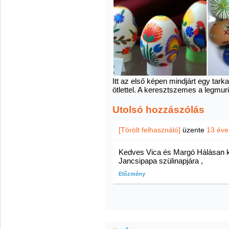
Itt az első képen mindjárt egy tark
ötlettel. A keresztszemes a legmur
Utolsó hozzászólás
[Törölt felhasználó]
üzente
13 éve
Kedves Vica és Margó Hálásan k
Jancsipapa szülinapjára ,
Előzmény