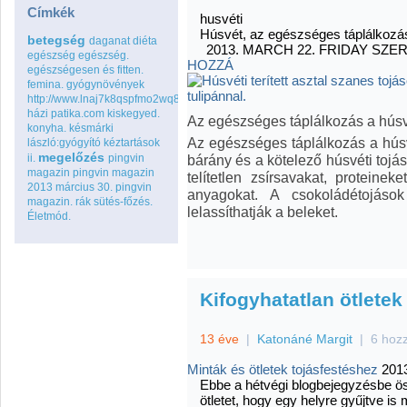
Címkék
husvéti
Húsvét, az egészséges táplálkozá
betegség
daganat
diéta
2013. MARCH 22. FRIDAY
SZE
egészség
egészség.
HOZZÁ
egészségesen és fitten.
femina.
gyógynövények
http://www.lnaj7k8qspfmo2wq8go.com
házi patika.com
kiskegyed.
Az egészséges táplálkozás a húsvé
konyha.
késmárki
Az egészséges táplálkozás a húsvé
lászló:gyógyító kéztartások
megelőzés
ii.
pingvin
bárány és a kötelező húsvéti tojás
magazin
pingvin magazin
telítetlen zsírsavakat, proteine
2013 március 30.
pingvin
anyagokat. A csokoládétojáso
magazin.
rák
sütés-főzés.
lelassíthatják a beleket.
Életmód.
Kifogyhatatlan ötletek 
13 éve
|
Katonáné Margit
|
6 hoz
Minták és ötletek tojásfestéshez
2013
Ebbe a hétvégi blogbejegyzésbe ö
ötletet, hogy egy helyre gyűjtve is