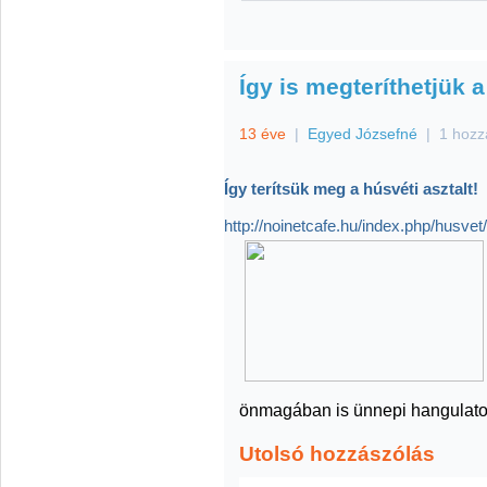
Így is megteríthetjük a
13 éve
|
Egyed Józsefné
|
1 hozz
Így terítsük meg a húsvéti asztalt!
http://noinetcafe.hu/index.php/husvet
önmagában is ünnepi hangulatot
Utolsó hozzászólás