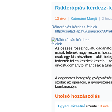
Rákterápiás kérdezz-f
13 éve
|
Katonáné Margit
|
2 hoz
Rákterápiás kérdezz-felelek
http://csaladilap.hu/ujsagcikk/88/r
Az összes rosszindulatú daganatos
másik felének nagy része is hosszú
csak egy kis részében – akik bete
fedezték fel és kezdték kezelni – f
orvostudománytól már csak a tüne
A daganatos betegség gyógyítására
szóba: az operáció, a gyógyszeres 
kombinációja.
Utolsó hozzászólás
Egyed Józsefné
üzente
13 éve