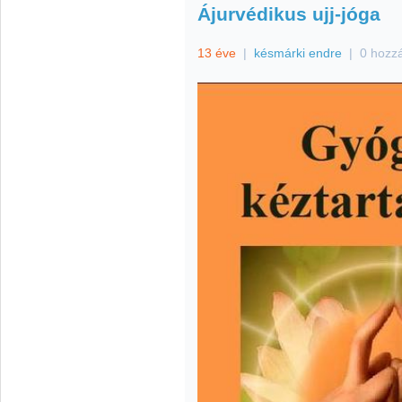
Ájurvédikus ujj-jóga
13 éve
|
késmárki endre
|
0 hozz