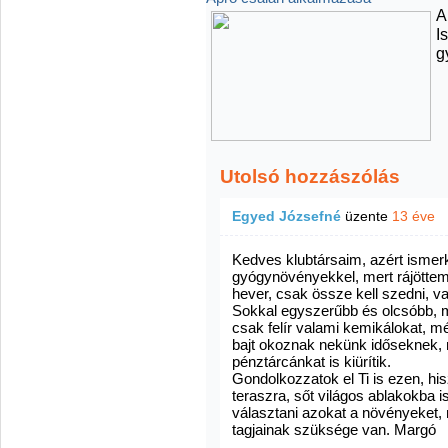
A
I
g
Utolsó hozzászólás
Egyed Józsefné
üzente
13 éve
Kedves klubtársaim, azért ismer
gyógynövényekkel, mert rájöttem
hever, csak össze kell szedni, 
Sokkal egyszerűbb és olcsóbb, m
csak felír valami kemikálokat, m
bajt okoznak nekünk időseknek, mi
pénztárcánkat is kiürítik.
Gondolkozzatok el Ti is ezen, hi
teraszra, sőt világos ablakokba 
választani azokat a növényeket,
tagjainak szüksége van. Margó