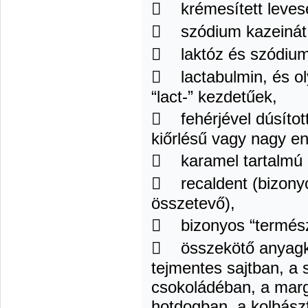
 krémesített leves
 szódium kazeinát
 laktóz és szódium 
 lactabulmin, és o
“lact-” kezdetűek,
 fehérjével dúsított 
kiőrlésű vagy nagy e
 karamel tartalmú 
 recaldent (bizonyo
összetevő),
 bizonyos “termész
 összekötő anyagké
tejmentes sajtban, a 
csokoládéban, a marg
hotdogban, a kolbász