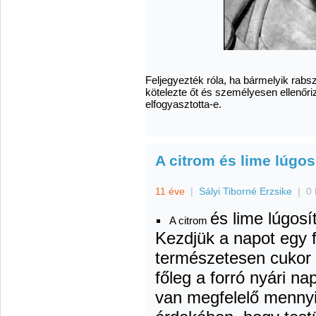
Feljegyezték róla, ha bármelyik rab
kötelezte őt és személyesen ellenőriz
elfogyasztotta-e.
A citrom és lime lúgos
11 éve
|
Sályi Tiborné Erzsike
|
0 
és lime lúgosí
A citrom
Kezdjük a napot egy f
természetesen cukor 
főleg a forró nyári 
van megfelelő menny