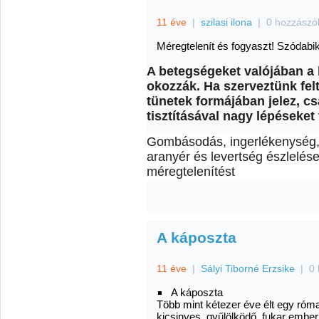
11 éve
|
szilasi ilona
|
0 hozzászó
Méregtelenít és fogyaszt! Szódabi
A betegségeket valójában a
okozzák. Ha szerveztünk fel
tünetek formájában jelez, c
tisztításával nagy lépéseke
Gombásodás, ingerlékenység, 
aranyér és levertség észlelés
méregtelenítést
A káposzta
11 éve
|
Sályi Tiborné Erzsike
|
0 
A káposzta
Több mint kétezer éve élt egy római
kicsinyes, gyűlölködő, fukar embern