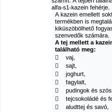
számít. A tejben találh
alfa-s1-kazein fehérje.
A kazein emellett sok
termékben is megtalá
kiküszöbölhető fogyas
szenvedők számára.
A tej mellett a kaze
található meg:
 vaj,
 sajt,
 joghurt,
 fagylalt,
 pudingok és szós
 tejcsokoládé és f
 aludttej és savó,