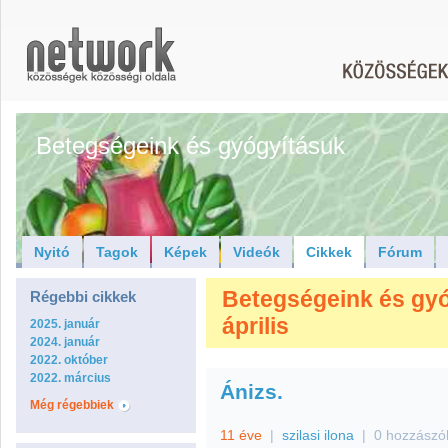
Betegségeink és gyógyításuk
Nyitó
Tagok
Képek
Videók
Cikkek
Fórum
Betegségeink és gyóg
Régebbi cikkek
április
2025. január
2024. január
2022. október
2022. március
Ánizs.
Még régebbiek
11 éve
|
szilasi ilona
|
0 hozzászó