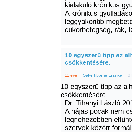
kialakuló krónikus gy
A krónikus gyulladáso
leggyakoribb megbet
cukorbetegség, rák, íz
10 egyszerű tipp az al
csökkentésére.
11 éve
|
Sályi Tiborné Erzsike
|
0 
10 egyszerű tipp az al
csökkentésére
Dr. Tihanyi László
201
A hájas pocak nem cs
legnehezebben eltűnte
szervek között formál