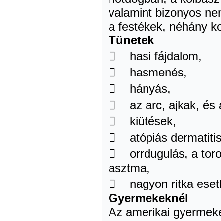
valamint bizonyos ne
a festékek, néhány k
Tünetek
 hasi fájdalom,
 hasmenés,
 hányás,
 az arc, ajkak, és
 kiütések,
 atópiás dermatiti
 orrdugulás, a toro
asztma,
 nagyon ritka esetb
Gyermekeknél
Az amerikai gyermek