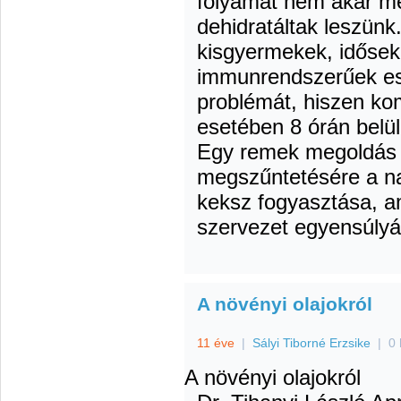
folyamat nem akar meg
dehidratáltak leszünk
kisgyermekek, idősek
immunrendszerűek es
problémát, hiszen ko
esetében 8 órán belül
Egy remek megoldás 
megszűntetésére a na
keksz fogyasztása, am
szervezet egyensúlyá
A növényi olajokról
11 éve
|
Sályi Tiborné Erzsike
|
0 
A növényi olajokról