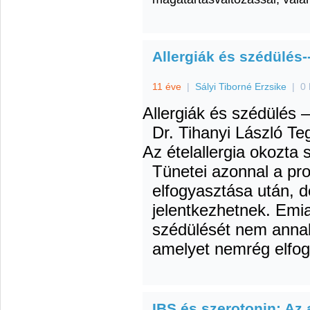
Allergiák és szédülés
11 éve
|
Sályi Tiborné Erzsike
|
0 
Allergiák és szédülés
Dr. Tihanyi László
Teg
Az ételallergia okozta 
Tünetei azonnal a pro
elfogyasztása után, d
jelentkezhetnek. Emia
szédülését nem annak 
amelyet nemrég elfog
IBS és szerotonin: Az