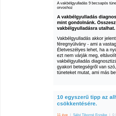
A vakbélgyulladás 9 becsapós tün
orvoshoz
A vakbélgyulladás diagnos
mint gondolnánk. Összesze
vakbélgyulladásra utalhat.
Vakbélgyulladás akkor jelen
féregnyúlvány - ami a vastag
Életveszélyes lehet, ha a n
ezt nem várják meg, eltávolít
vakbélgyulladás diagnosztiz
gyakori betegségről van szó
tüneteket mutat, ami más be
10 egyszerű tipp az al
csökkentésére.
11 éve
|
Sályi Tiborné Erzsike
|
0 