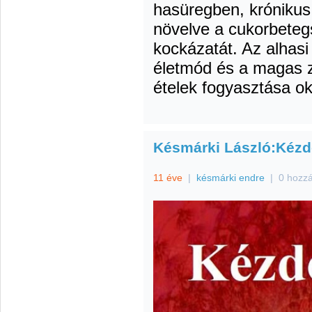
hasüregben, krónikus
növelve a cukorbeteg
kockázatát. Az alhasi
életmód és a magas z
ételek fogyasztása o
Késmárki László:Kézd
11 éve
|
késmárki endre
|
0 hozz