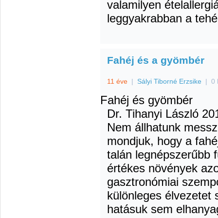
valamilyen ételallergi
leggyakrabban a tehént
Fahéj és a gyömbér
11 éve
|
Sályi Tiborné Erzsike
|
0 
Fahéj és gyömbér
Dr. Tihanyi László
201
Nem állhatunk messze
mondjuk, hogy a fahé
talán legnépszerűbb 
értékes növények az
gasztronómiai szempo
különleges élvezetet
hatásuk sem elhanya