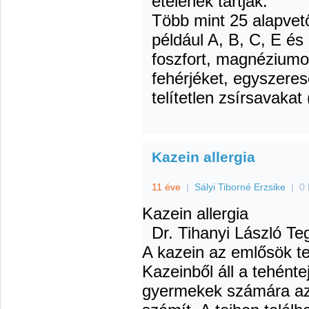
ételének tartják.
Több mint 25 alapvet
például A, B, C, E és 
foszfort, magnéziumot
fehérjéket, egyszere
telítetlen zsírsavakat 
Kazein allergia
11 éve
|
Sályi Tiborné Erzsike
|
0 
Kazein allergia
Dr. Tihanyi László
Teg
A kazein az emlősök tej
Kazeinből áll a tehénte
gyermekek számára az