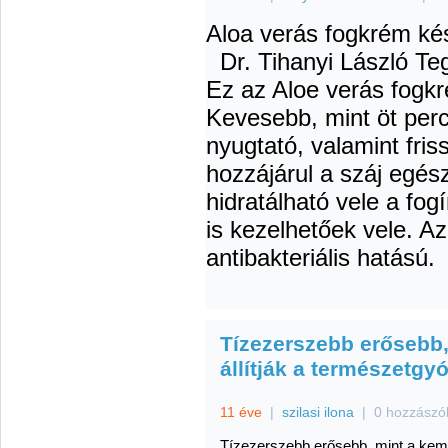
Aloa verás fogkrém kés
Dr. Tihanyi László
Teg
Ez az Aloe verás fogkr
Kevesebb, mint öt perc 
nyugtató, valamint friss
hozzájárul a száj egé
hidratálható vele a fog
is kezelhetőek vele. Az
antibakteriális hatású.
Tízezerszebb erősebb,
állítják a természetg
11 éve
|
szilasi ilona
|
0 hozzászó
Tízezerszebb erősebb, mint a kemo