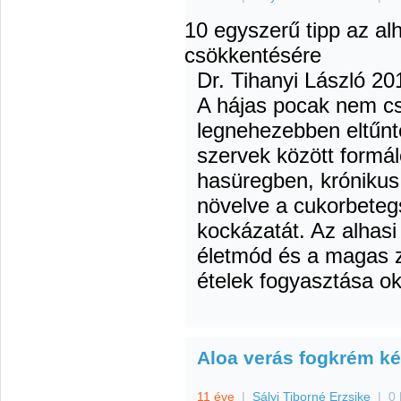
10 egyszerű tipp az al
csökkentésére
Dr. Tihanyi László
201
A hájas pocak nem cs
legnehezebben eltűnte
szervek között formál
hasüregben, krónikus
növelve a cukorbeteg
kockázatát. Az alhasi
életmód és a magas z
ételek fogyasztása o
Aloa verás fogkrém ké
11 éve
|
Sályi Tiborné Erzsike
|
0 