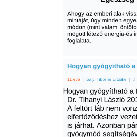
Ahogy az emberi alak vissz
mintáját, úgy minden egye
módon (mint valami öntőf
mögött létező energia
-és 
foglalata
.
Hogyan gyógyítható a f
11 éve
|
Sályi Tiborné Erzsike
|
0 
Hogyan gyógyítható a f
Dr. Tihanyi László
201
A feltört láb nem von
elfertőződéshez veze
is járhat. Azonban pá
gyógymód segítségév