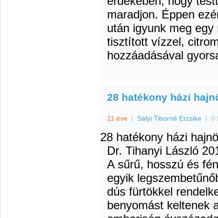
érdekében, hogy testü
maradjon. Éppen ezér
után igyunk meg egy 
tisztított vízzel, citr
hozzáadásával gyorsa
28 hatékony házi hajnö
11 éve
|
Sályi Tiborné Erzsike
|
0 
28 hatékony házi hajnö
Dr. Tihanyi László
201
A sűrű, hosszú és fén
egyik legszembetűnő
dús fürtökkel rendelk
benyomást keltenek 