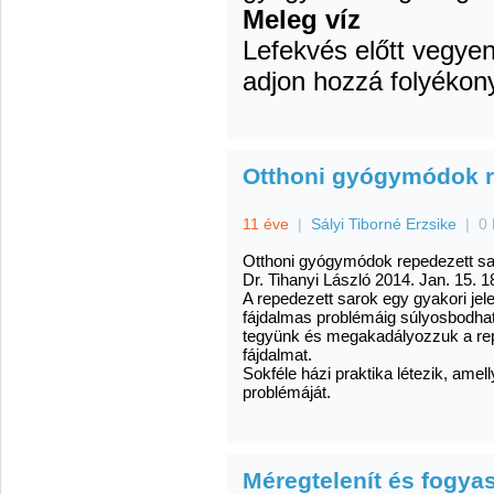
Meleg víz
Lefekvés előtt vegyen
adjon hozzá folyékon
Otthoni gyógymódok re
11 éve
|
Sályi Tiborné Erzsike
|
0 
Otthoni gyógymódok repedezett sa
Dr. Tihanyi László
2014. Jan. 15. 1
A repedezett sarok egy gyakori je
fájdalmas problémáig súlyosbodhat
tegyünk és megakadályozzuk a rep
fájdalmat.
Sokféle házi praktika létezik, amel
problémáját.
Méregtelenít és fogya