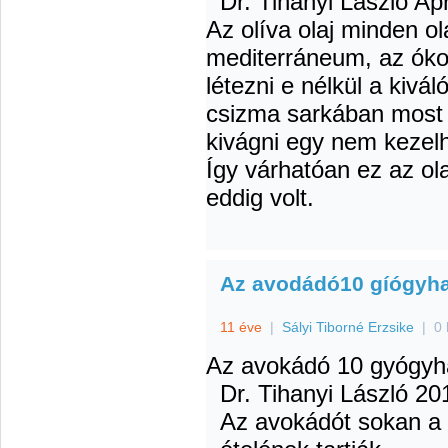
Dr. Tihanyi László
Apr
Az olíva olaj minden ol
mediterráneum, az ókor
létezni e nélkül a kiváló
csizma sarkában most é
kivágni egy nem kezelh
Így várhatóan ez az ol
eddig volt.
Az avodádó10 gíógyh
11 éve
|
Sályi Tiborné Erzsike
|
0 
Az avokádó 10 gyógyh
Dr. Tihanyi László
201
Az avokádót sokan a v