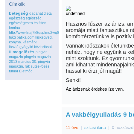
Címkék
betegség
daganat
diéta
egészség
egészség.
egészségesen és fitten.
Hasznos fűszer az ánizs, am
femina.
aromája miatt fantasztikus
http://www.lnaj7k8qspfmo2wq8go.com
komfortérzetünkre is pozitív 
házi patika.com
kiskegyed.
konyha.
késmárki
Vannak időszakok életünkbe
lászló:gyógyító kéztartások
nehéz, hogy ne együnk a kel
megelőzés
ii.
pingvin
magazin
pingvin magazin
mint szoktunk. Ez gyomrunkn
2013 március 30.
pingvin
ami kihathat mindennapjainkr
magazin.
rák
sütés-főzés.
hassal ki érzi jól magát!
tumor
Életmód.
Senki!
Az ánizsnak érdekes íze van.
A vakbélgyulladás 9 b
11 éve
|
szilasi ilona
|
0 hozzászó