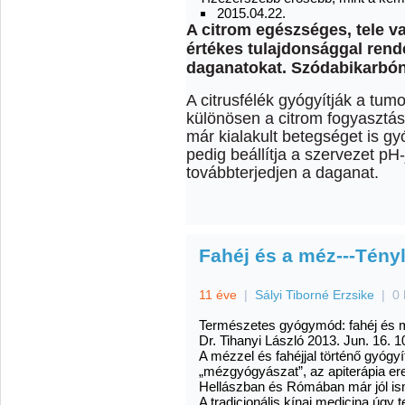
2015.04.22.
A citrom egészséges, tele v
értékes tulajdonsággal rende
daganatokat. Szódabikarbón
A citrusfélék gyógyítják a tum
különösen a citrom fogyasztás
már kialakult betegséget is g
pedig beállítja a szervezet pH
továbbterjedjen a daganat.
Fahéj és a méz---Tény
11 éve
|
Sályi Tiborné Erzsike
|
0 
Természetes gyógymód: fahéj és 
Dr. Tihanyi László
2013. Jun. 16. 1
A mézzel és fahéjjal történő gyógy
„mézgyógyászat”, az apiterápia er
Hellászban és Rómában már jól ism
A tradicionális kínai medicina úgy t