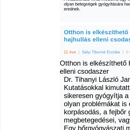
olyan betegségek gyógyítására has
erednek.
Otthon is elkészíthet
hajhullás elleni csoda
11 éve
|
Sályi Tiborné Erzsike
|
0 
Otthon is elkészíthet
elleni csodaszer
Dr. Tihanyi László
Jan
Kutatásokkal kimutat
sikeresen gyógyítja a 
olyan problémákat is 
korpásodás, a fejbőr 
megbetegedései, vagy
Egy bőrgyógyászati m