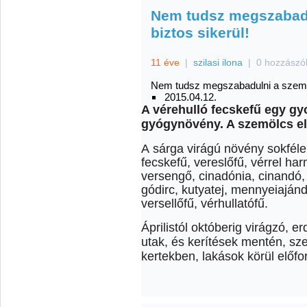
Nem tudsz megszabadu
biztos sikerül!
11 éve
|
szilasi ilona
|
0 hozzászó
Nem tudsz megszabadulni a szemölc
2015.04.12.
A vérehulló fecskefű egy g
gyógynövény. A szemölcs el
A sárga virágú növény sokféle 
fecskefű, vereslőfű, vérrel ha
versengő, cinadónia, cinandó,
gódirc, kutyatej, mennyeiaján
versellőfű, vérhullatófű.
Áprilistól októberig virágzó, 
utak, és kerítések mentén, s
kertekben, lakások körül előf