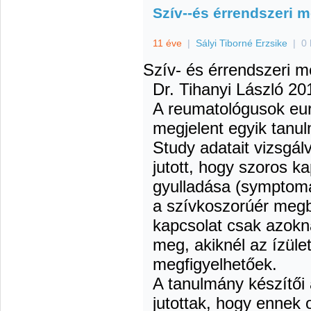
Szív--és érrendszeri 
11 éve
|
Sályi Tiborné Erzsike
|
0 
Szív- és érrendszeri 
Dr. Tihanyi László
201
A reumatológusok eu
megjelent egyik tan
Study adatait vizsgál
jutott, hogy szoros ka
gyulladása (symptomat
a szívkoszorúér megb
kapcsolat csak azokná
meg, akiknél az ízület
megfigyelhetőek.
A tanulmány készítői 
jutottak, hogy ennek