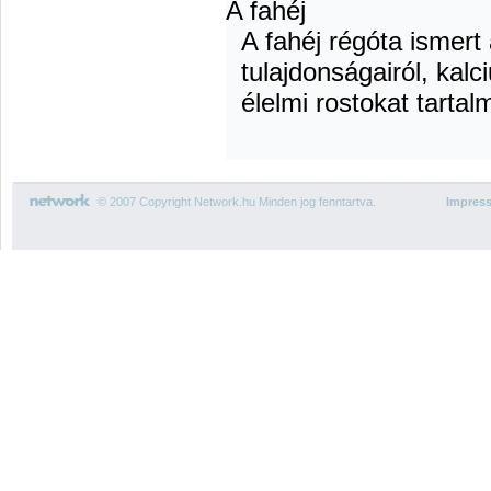
A fahéj
A fahéj régóta ismert
tulajdonságairól, kal
élelmi rostokat tartal
© 2007 Copyright Network.hu Minden jog fenntartva.
Impres