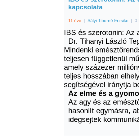
kapcsolata
11 éve
|
Sályi Tiborné Erzsike
|
0 
IBS és szerotonin: Az
Dr. Tihanyi László
Teg
Mindenki emésztőrends
teljesen függetlenül m
amely százezer millión
teljes hosszában elhel
segítségével iránytja 
Az elme és a gyomo
Az agy és az emészt
hasonlít egymásra, a
idegsejtek kommunik