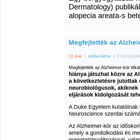
Dermatology) publikál
alopecia areata-s bet
Megfejtették az Alzhei
11 éve
|
szilasi ilona
|
0 hozzászó
Megfejtették az Alzheimer-kór titká
hiánya játszhat közre az A
a következtetésre jutottak
neurobiológusok, akiknek e
eljárások kidolgozását teh
A Duke Egyetem kutatóinak 
Neuroscience szerdai számá
Az Alzheimer-kór az időskori
amely a gondolkodási és me
magatartásváltozással, valam