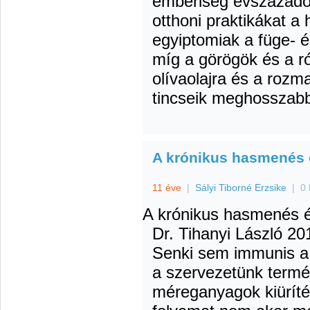
emberiség évszázadok
otthoni praktikákat a
egyiptomiak a füge- é
míg a görögök és a r
olívaolajra és a rozm
tincseik meghosszabb
A krónikus hasmenés é
11 éve
|
Sályi Tiborné Erzsike
|
0 
A krónikus hasmenés é
Dr. Tihanyi László
201
Senki sem immunis a
a szervezetünk termé
méreganyagok kiürít