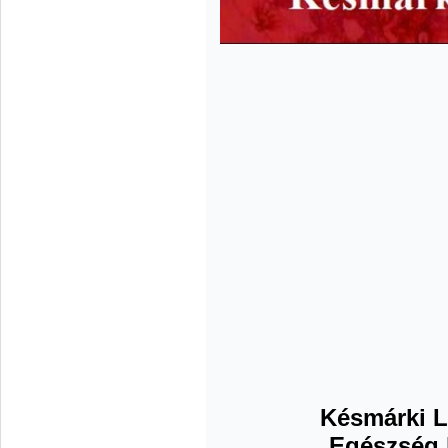
Késmárki L
Egészség k