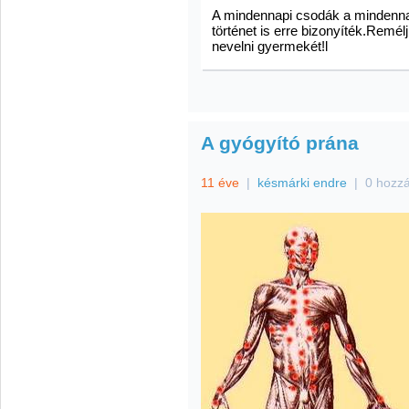
A mindennapi csodák a mindenna
történet is erre bizonyíték.Remélj
nevelni gyermekét!l
A gyógyító prána
11 éve
|
késmárki endre
|
0 hozz