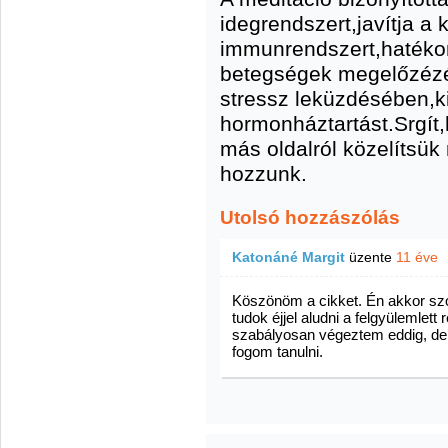
idegrendszert,javítja a 
immunrendszert,hatékon
betegségek megelőzézé
stressz leküzdésében,k
hormonháztartást.Srgít
más oldalról közelítsü
hozzunk.
Utolsó hozzászólás
Katonáné Margit
üzente
11 éve
Köszönöm a cikket. Én akkor sz
tudok éjjel aludni a felgyülemlett
szabályosan végeztem eddig, de
fogom tanulni.