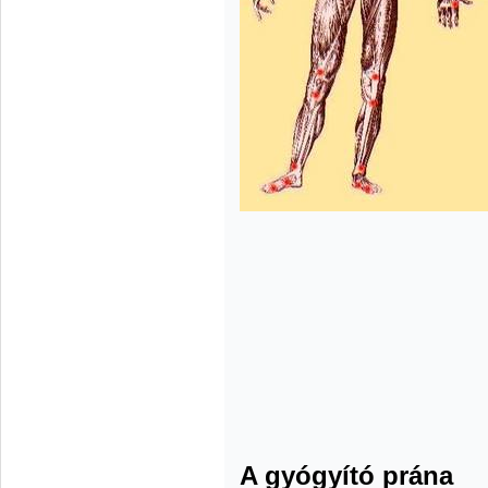
A gyógyító prána