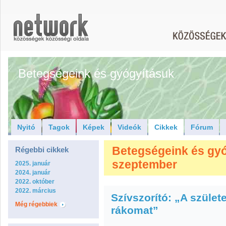
Betegségeink és gyógyításuk
Nyitó
Tagok
Képek
Videók
Cikkek
Fórum
Betegségeink és gyóg
Régebbi cikkek
szeptember
2025. január
2024. január
2022. október
2022. március
Szívszorító: „A szület
Még régebbiek
rákomat”