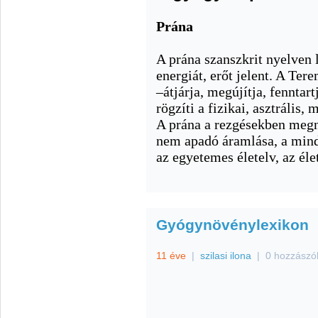
Prána
A prána szanszkrit nyelven le
energiát, erőt jelent. A Ter
–átjárja, megújítja, fenntar
rögzíti a fizikai, asztrális, 
A prána a rezgésekben megny
nem apadó áramlása, a mind
az egyetemes életelv, az éle
Gyógynövénylexikon
11 éve
|
szilasi ilona
|
0 hozzászó