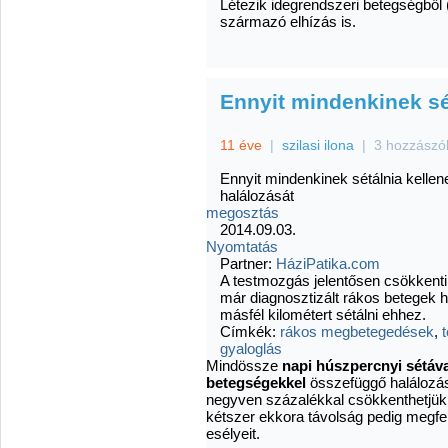
Létezik idegrendszeri betegségből (
származó elhízás is.
Ennyit mindenkinek sét
11 éve
|
szilasi ilona
|
3 hozzászó
Ennyit mindenkinek sétálnia kelle
halálozását
megosztás
2014.09.03.
Nyomtatás
Partner:
HáziPatika.com
A testmozgás jelentősen csökkent
már diagnosztizált rákos betegek ha
másfél kilométert sétálni ehhez.
Címkék:
rákos megbetegedések
,
gyaloglás
Mindössze
napi húszpercnyi sétáv
betegségekkel
összefüggő halálozás
negyven százalékkal csökkenthetjük a
kétszer ekkora távolság pedig megfe
esélyeit.