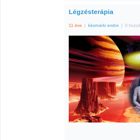
Légzésterápia
11 éve
|
késmárki endre
|
0 hozz