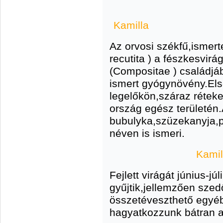
Kamilla
Az orvosi székfű,ismert
recutita ) a fészkesvirá
(Compositae ) családjá
ismert gyógynövény.Els
legelőkön,száraz réteke
ország egész területén
bubulyka,szüzekanyja,p
néven is ismeri.
Kamil
Fejlett virágát június-j
gyűjtik,jellemzően sze
összetéveszthető egyéb
hagyatkozzunk bátran a