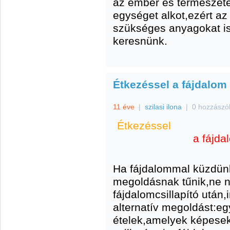
az ember és természet
egységet alkot,ezért 
szükséges anyagokat is
keresnünk.
Étkezéssel a fájdalom 
11 éve
|
szilasi ilona
|
0 hozzászó
Étkezéssel
a fájda
Ha fájdalommal küzdün
megoldásnak tűnik,ne n
fájdalomcsillapító után,
alternatív megoldást:e
ételek,amelyek képese