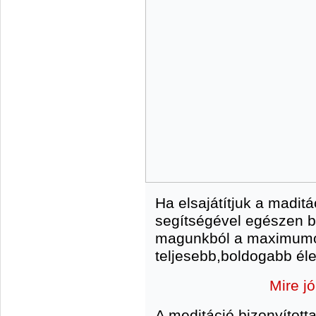
Ha elsajátítjuk a maditá
segítségével egészen bi
magunkból a maximumo
teljesebb,boldogabb éle
Mire j
A meditáció bizonyította