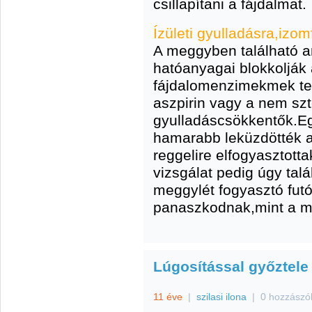
csillapítani a fájdalmat.
Ízületi gyulladásra,iz
A meggyben található a
hatóanyagai blokkolják 
fájdalomenzimekmek te
aszpirin vagy a nem sz
gyulladáscsökkentők.Eg
hamarabb leküzdötték a
reggelire elfogyasztott
vizsgálat pedig úgy tal
meggylét fogyasztó fut
panaszkodnak,mint a m
Lúgosítással győztele 
11 éve
|
szilasi ilona
|
0 hozzászó