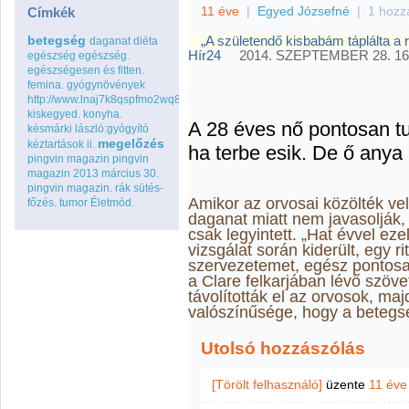
11 éve
|
Egyed Józsefné
|
1 hozz
Címkék
betegség
„A születendő kisbabám táplálta a
daganat
diéta
Hír24
2014. SZEPTEMBER 28. 16
egészség
egészség.
egészségesen és fitten.
femina.
gyógynövények
http://www.lnaj7k8qspfmo2wq8go.com
kiskegyed.
konyha.
A 28 éves nő pontosan tud
késmárki lászló:gyógyító
megelőzés
kéztartások ii.
ha terbe esik. De ő anya a
pingvin magazin
pingvin
magazin 2013 március 30.
pingvin magazin.
rák
sütés-
Amikor az orvosai közölték vel
főzés.
tumor
Életmód.
daganat miatt nem javasolják,
csak legyintett. „Hat évvel ez
vizsgálat során kiderült, egy 
szervezetemet, egész pontosan
a Clare felkarjában lévő szöv
távolították el az orvosok, ma
valószínűsége, hogy a betegsé
Utolsó hozzászólás
[Törölt felhasználó]
üzente
11 éve