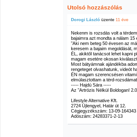
Utolsó hozzászólás
Dorogi László
üzente
11 éve
Nekenm is rozsdás volt a térde
bajaimra azt mondta a nálam 15 
"Aki nem beteg 50 évesen az má
keresem a bajaim megoldásá
ÉL, akiktől tanácsot lehet kapni pl
magam esetére okosan kiválaszt
Most bátyámnak ajándékba adom 
rengeteget olvashatunk, videót ha
ÉN magam szerencsésen vitaminok
elmúlasztottam a térd-rozsdámat
----- Hajdú Sára -----
Az "Artrózis Nélkül Boldogan! 2.
Lifestyle Alternative Kft.
2724 Újlengyel, Határ út 12.
Cégjegyzékszám: 13-09-164343
Adószám: 24283371-2-13