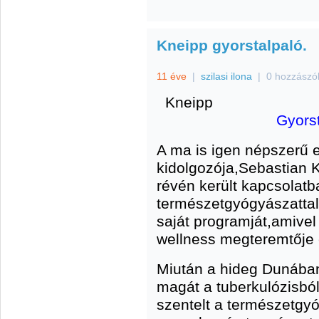
Kneipp gyorstalpaló.
11 éve
|
szilasi ilona
|
0 hozzászó
Kneipp
Gyors
A ma is igen népszerű
kidolgozója,Sebastian 
révén került kapcsolatb
természetgyógyászattal
saját programját,amivel
wellness megteremtője 
Miután a hideg Dunában 
magát a tuberkulózisból
szentelt a természetgy