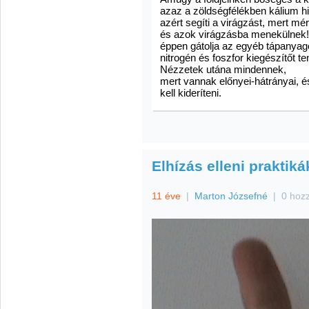
azaz a zöldségfélékben kálium hi
azért segíti a virágzást, mert m
és azok virágzásba menekülnek!
éppen gátolja az egyéb tápanyago
nitrogén és foszfor kiegészítőt te
Nézzetek utána mindennek,
mert vannak előnyei-hátrányai, 
kell kideríteni.
Elhízás elleni praktiká
11 éve
|
Marton Józsefné
|
0 hoz