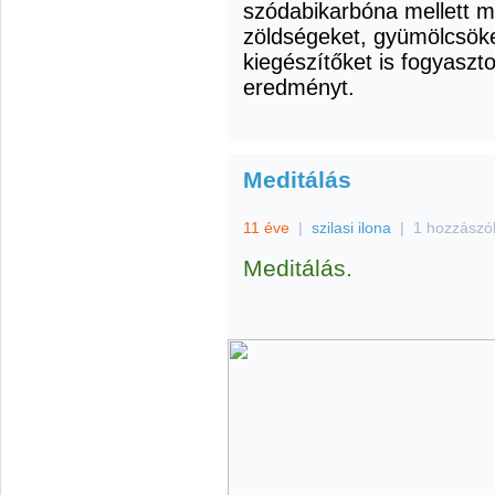
szódabikarbóna mellett m
zöldségeket, gyümölcsöke
kiegészítőket is fogyaszt
eredményt.
Meditálás
11 éve
|
szilasi ilona
|
1 hozzászó
Meditálás.