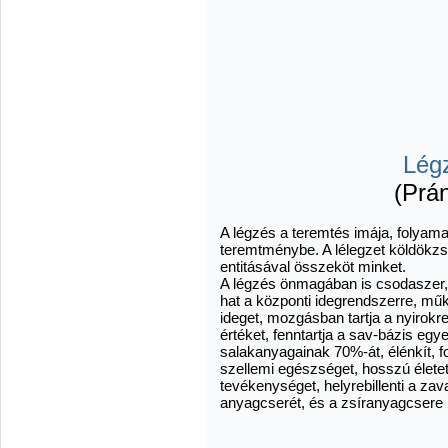
Lég
(Prán
A légzés a teremtés imája, folyam
teremtménybe. A lélegzet köldökzs
entitásával összeköt minket.
A légzés önmagában is csodaszer, mer
hat a központi idegrendszerre, mű
ideget, mozgásban tartja a nyirokre
értéket, fenntartja a sav-bázis egyen
salakanyagainak 70%-át, élénkít, foko
szellemi egészséget, hosszú életet 
tevékenységet, helyrebillenti a zav
anyagcserét, és a zsíranyagcsere 