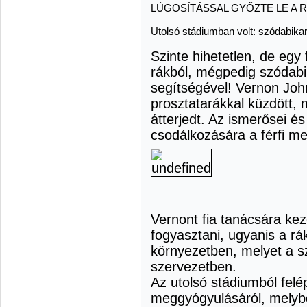
LÚGOSÍTÁSSAL GYŐZTE LE A 
Utolsó stádiumban volt: szódabika
Szinte hihetetlen, de egy 
rákból, mégpedig szódab
segítségével! Vernon Jo
prosztatarákkal küzdött, 
átterjedt. Az ismerősei é
csodálkozására a férfi m
Vernont fia tanácsára kez
fogyasztani, ugyanis a rák
környezetben, melyet a s
szervezetben.
Az utolsó stádiumból felépü
meggyógyulásáról, melybő