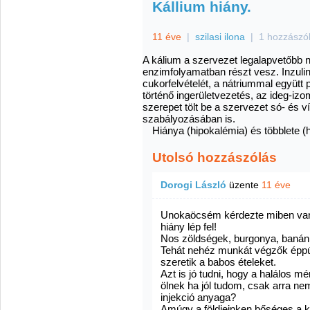
Kállium hiány.
11 éve
|
szilasi ilona
|
1 hozzászó
A kálium a szervezet legalapvetőbb
enzimfolyamatban részt vesz. Inzulin 
cukorfelvételét, a nátriummal együtt
történő ingerületvezetés, az ideg-iz
szerepet tölt be a szervezet só- és 
szabályozásában is.
Hiánya (hipokalémia) és többlete (
Utolsó hozzászólás
Dorogi László
üzente
11 éve
Unokaöcsém kérdezte miben van k
hiány lép fel!
Nos zöldségek, burgonya, banán
Tehát nehéz munkát végzők éppú
szeretik a babos ételeket.
Azt is jó tudni, hogy a halálos 
ölnek ha jól tudom, csak arra ne
injekció anyaga?
Amúgy a földjeinken bőséges a k