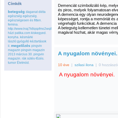
Címkék
Demenciát szimbolizáló kép, melye
és piros, melyek folyamatosan elves
betegség
daganat
diéta
A demencia egy olyan neurodegener
egészség
egészség.
képességet, rontja a memóriát és
egészségesen és fitten.
végrehajtó funkciókat. A demencia 
femina.
A betegség kellemetlen tünetei mel
http://www.lnaj7k8qspfmo2wq8go.com
magával hozhat, akár magas vérny
házi patika.com
kiskegyed.
konyha.
késmárki
lászló:gyógyító kéztartások
megelőzés
ii.
pingvin
magazin
pingvin magazin
A nyugalom növényei.
2013 március 30.
pingvin
magazin.
rák
sütés-főzés.
tumor
Életmód.
10 éve
|
szilasi ilona
|
0 hozzászó
A nyugalom növényei.