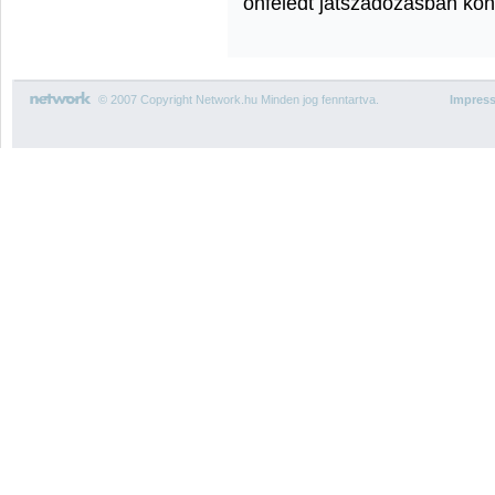
önfeledt játszadozásban kö
© 2007 Copyright Network.hu Minden jog fenntartva.
Impres