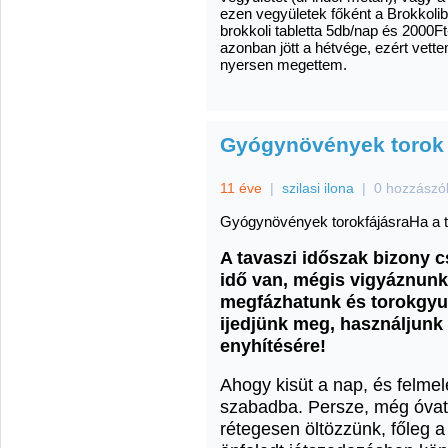
ezen vegyületek főként a Brokkolib
brokkoli tabletta 5db/nap és 2000Ft
azonban jött a hétvége, ezért vettem
nyersen megettem.
Gyógynövények torok 
11 éve
|
szilasi ilona
|
0 hozzászó
Gyógynövények torokfájásraHa a t
A tavaszi időszak bizony c
idő van, mégis vigyáznunk
megfázhatunk és torokgyul
ijedjünk meg, használjunk
enyhítésére!
Ahogy kisüt a nap, és felmel
szabadba. Persze, még óvato
rétegesen öltözzünk, főleg a