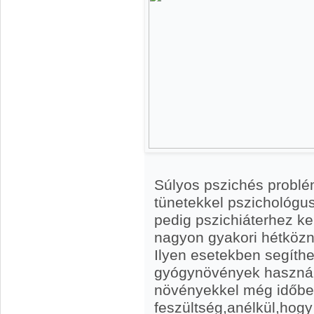
Súlyos pszichés problé
tünetekkel pszichológ
pedig pszichiáterhez kel
nagyon gyakori hétközn
Ilyen esetekben segíth
gyógynövények használ
növényekkel még időben
feszültség,anélkül,hogy