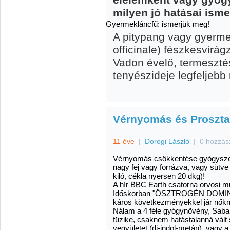
élelemként vagy gyóg
milyen jó hatásai ism
Gyermekláncfű: ismerjük meg!
A pitypang vagy gyerm
officinale) fészkesvirág
Vadon évelő, termeszté
tenyészideje legfeljebb 
Vérnyomás és Proszta
11 éve
|
Dorogi László
|
0 hozzás
Vérnyomás csökkentése gyógyszerr
nagy fej vagy forrázva, vagy sütve 
kiló, cékla nyersen 20 dkg)!
A hír BBC Earth csatorna orvosi mű
Időskorban "ÖSZTROGÉN DOMINA
káros következményekkel jár nőknél
Nálam a 4 féle gyógynövény, Sabal
füzike, csaknem hatástalanná vált
vegyületet (di-indol-metán), vagy a