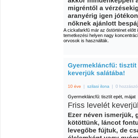
akkor mindenképpen a 
migréntől a vérzésekig
aranyérig igen jótéko
nőknek ajánlott bespáj
A cickafarkfű már az őstörténet előtt
temetkezési helyen nagy koncentrációb
orvosok is használták.
Gyermekláncfű: tisztít 
keverjük salátába!
10 éve
|
szilasi ilona
|
0 hozzászó
Gyermekláncfű: tisztít epét, májat
Friss levelét keverj
Ezer néven ismerjük, 
kötöttünk, láncot fontu
levegőbe fújtuk, de c