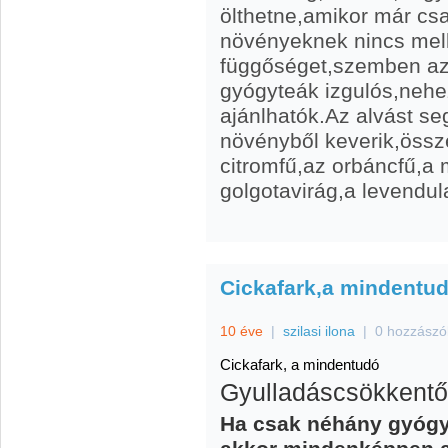
ölthetne,amikor már cs
növényeknek nincs mel
függőséget,szemben az
gyógyteák izgulós,nehez
ajánlhatók.Az alvást seg
növényből keverik,össze
citromfű,az orbáncfű,a
golgotavirág,a levendul
Cickafark,a mindentud
10 éve
|
szilasi ilona
|
0 hozzászó
Cickafark, a mindentudó
Gyulladáscsökkentő,
Ha csak néhány gyógy