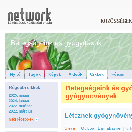
Betegségeink és gyógyításuk
Nyitó
Tagok
Képek
Videók
Cikkek
Fórum
Betegségeink és gyóg
Régebbi cikkek
gyógynövények
2025. január
2024. január
2022. október
2022. március
Léteznek gyógynövén
Még régebbiek
5 éve
|
Gulybán Barnabásné
|
0 