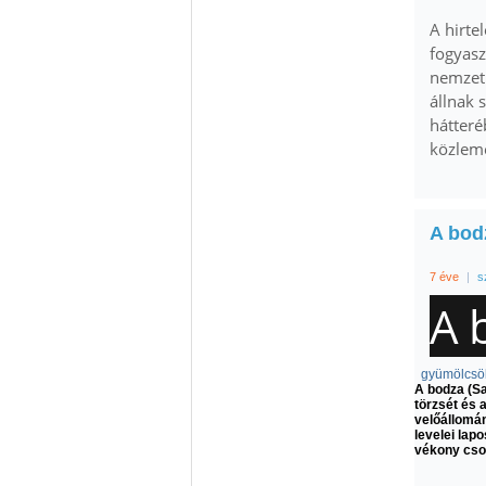
A hirte
fogyasz
nemzetk
állnak 
hátteré
közlem
A bod
7 éve
|
s
A 
gyümölcsö
A bodza (Sa
törzsét és 
velőállomán
levelei lap
vékony cso