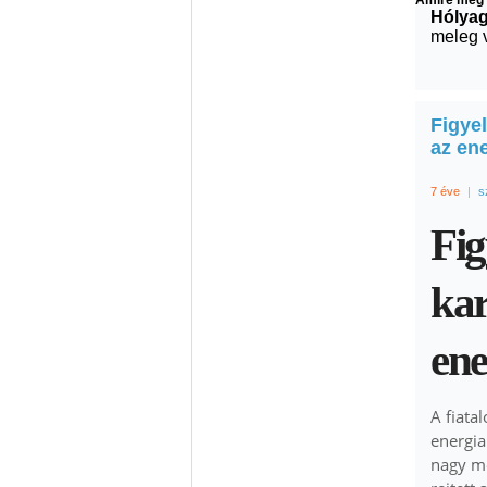
Amire még
Hólya
meleg v
Figyel
az ene
7 éve
|
s
Fig
kar
ene
A fiata
energia
nagy me