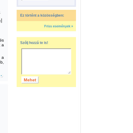
s
Ez történt a közösségben:
l
Friss események »
és
Szólj hozzá te is!
k a
 a
b,