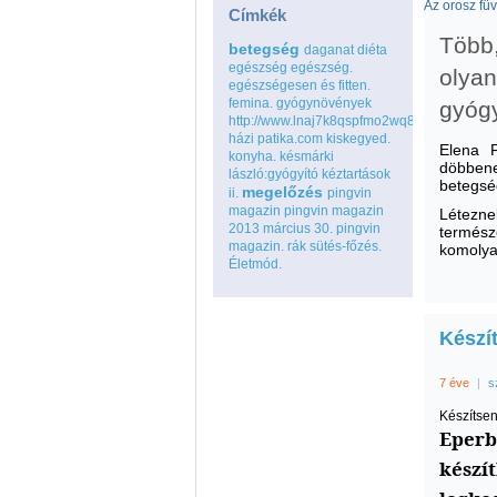
Az orosz fü
Címkék
Több,
betegség
daganat
diéta
egészség
egészség.
olyan
egészségesen és fitten.
femina.
gyógynövények
gyógy
http://www.lnaj7k8qspfmo2wq8go.com
házi patika.com
kiskegyed.
Elena F
konyha.
késmárki
döbbenet
lászló:gyógyító kéztartások
betegsé
megelőzés
ii.
pingvin
magazin
pingvin magazin
Létezne
2013 március 30.
pingvin
termés
magazin.
rák
sütés-főzés.
komolya
Életmód.
Készí
7 éve
|
s
Készítsen
Eperb
készí