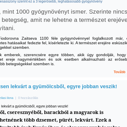
vesasszony szerint ez a 3 legerősebb, leghatásosabb gyógynövény
 mint 1000 gyógynövényt ismer. Szerinte ninc
 betegség, amit ne lehetne a természet erejéve
ítani.
iodorovna Zaitseva 1100 féle gyógynövénnyel foglalkozott már, 
es hatásaikat fedezte fel, kísérletezte ki. A természet erejére esküszi
gekkel szemben.
k emberek, szerencsére egyre többen, akik úgy gondolják, hogy
zet ereje nagymértékben és sok esetben alkalmazható az erőseb
bb betegségekkel szemben is.
Tovább
tsen lekvárt a gyümölcsből, egyre jobban veszik!
zilasi ilona
|
0 hozzászólás
 lekvárt a gyümölcsből, egyre jobban veszik!
ől, cseresznyéből, barackból a magyarok is
thetnének több dzsemet, pürét, lekvárt. Ezek a