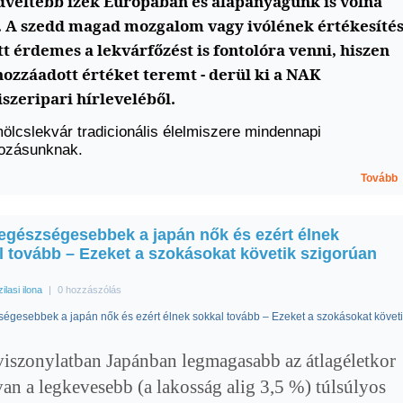
dveltebb ízek Európában és alapanyagunk is volna
. A szedd magad mozgalom vagy ivólének értékesíté
t érdemes a lekvárfőzést is fontolóra venni, hiszen
hozzáadott értéket teremt - derül ki a NAK
szeripari hírleveléből.
ölcslekvár tradicionális élelmiszere mindennapi
kozásunknak.
Tovább
 egészségesebbek a japán nők és ezért élnek
l tovább – Ezeket a szokásokat követik szigorúan
zilasi ilona
|
0 hozzászólás
ségesebbek a japán nők és ezért élnek sokkal tovább – Ezeket a szokásokat követ
viszonylatban Japánban legmagasabb az átlagéletkor
 van a legkevesebb (a lakosság alig 3,5 %) túlsúlyos