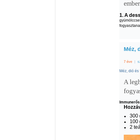
ember
1. A dess
gyümölccsel
fogyasztana
Méz, 
7 éve
|
s
Méz, dió és
A leg
fogya
Immunerősí
Hozzáv
300 
100 
2 te