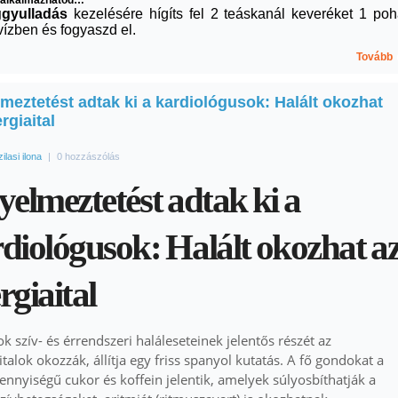
 alkalmazhatod…
ggyulladás
kezelésére hígíts fel 2 teáskanál keveréket 1 poh
ízben és fogyaszd el.
Tovább
meztetést adtak ki a kardiológusok: Halált okozhat
rgiaital
zilasi ilona
|
0 hozzászólás
yelmeztetést adtak ki a
diológusok: Halált okozhat a
rgiaital
lok szív- és érrendszeri haláleseteinek jelentős részét az
italok okozzák, állítja egy friss spanyol kutatás. A fő gondokat a
nnyiségű cukor és koffein jelentik, amelyek súlyosbíthatják a