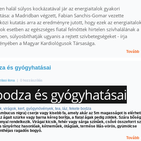
len halál súlyos kockázatával jár az energiaitalok gyakori
tása: a Madridban végzett, Fabian Sanchis-Gomar vezette
özi kutatás arra az eredményre jutott, hogy ezek az energiaitalo
sok esetben az egészséges fiatal felnőttek hirtelen szívhalálának a
ben, súlyosbíthatják ugyanis a rejtett szívbetegségeket - írja
ényében a Magyar Kardiológusok Társasága.
Tovább
za és gyógyhatásai
zilasi ilona
|
0 hozzászólás
bodza és gyógyhatásai
k
,
virágok
,
kert
,
gyógynövények
,
tea
,
láz
,
fekete bodza
mbucus nigra) cserje vagy kisebb fa, amely akár az 5m magasságot is elérheti
az ágait szürke vagy barna kéreg borítja, a fiatal ágak pedig zöldek. Szára bősé
nyal rendelkezik. Virágai kicsik, fehér vagy sárga színűek, csővé összeforrt s
os tányérhoz hasonlóak, kétneműek, ötágúak, termése lilás-vörös, gyümölcse
nthéjas ragadós bogyó.
Tovább