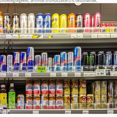
 szívbetegségeket, aritmiát (ritmuszavart) is okozhatnak.