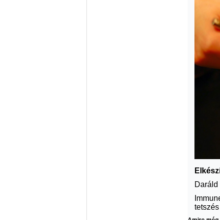
Elkész
Daráld 
Immune
tetszés