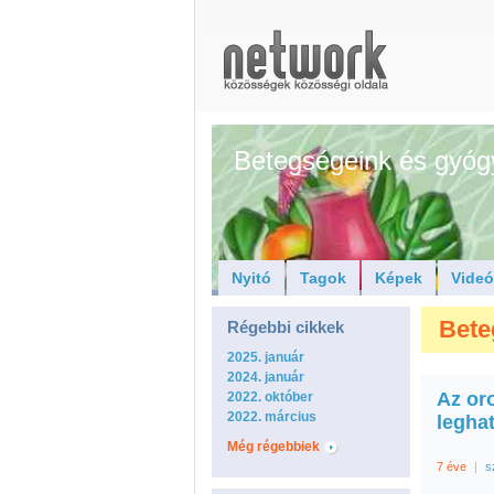
Betegségeink és gyóg
Nyitó
Tagok
Képek
Vide
Bete
Régebbi cikkek
2025. január
2024. január
Az or
2022. október
2022. március
legha
Még régebbiek
7 éve
|
s