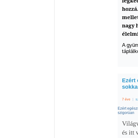
legke
hozzá
mellet
nagy 
élelmi
A gyüm
táplál
Ezért
sokka
7 éve
|
s
Ezért egész
szigorúan
Világ
és itt