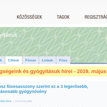
yításuk
ók
Cikkek
Fórum
Linkek
Friss
gségeink és gyógyításuk hírei - 2019. május
osz füvesasszony szerint ez a 3 legerősebb,
tásosabb gyógynövény
zilasi ilona
|
0 hozzászólás