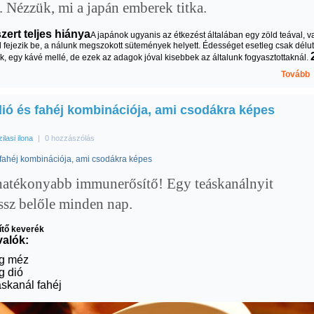
. Nézzük, mi a japán emberek titka.
zert teljes hiánya
A japánok ugyanis az étkezést általában egy zöld teával, v
 fejezik be, a nálunk megszokott sütemények helyett. Édességet esetleg csak délu
k, egy kávé mellé, de ezek az adagok jóval kisebbek az általunk fogyasztottaknál.
Tovább
dió és fahéj kombinációja, ami csodákra képes
zilasi ilona
|
0 hozzászólás
 fahéj kombinációja, ami csodákra képes
hatékonyabb immunerősítő! Egy teáskanálnyit
ssz belőle minden nap.
tő keverék
alók:
g méz
g dió
áskanál fahéj