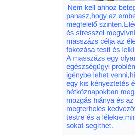
Nem kell ahhoz bete
panasz,hogy az embe
megfelelő szinten.El
és stresszel megvívni
masszázs célja az éle
fokozása testi és lelki
A masszázs egy olya
egészségügyi problém
igénybe lehet venni,hi
egy kis kényeztetés és
hétköznapokban megsz
mozgás hiánya és az e
megterhelés kedvezőt
testre és a lélekre,m
sokat segíthet.