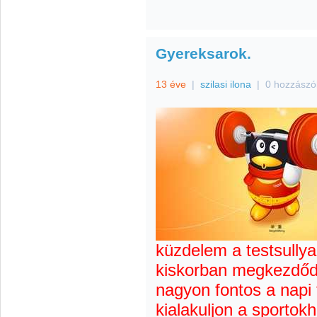
Gyereksarok.
13 éve
|
szilasi ilona
|
0 hozzászó
küzdelem a testsully
kiskorban megkezdőd
nagyon fontos a napi
kialakuljon a sporto