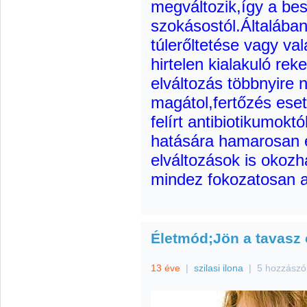
megváltozik,így a bes
szokásostól.Általába
túlerőltetése vagy va
hirtelen kialakuló rek
elváltozás többnyire 
magátol,fertőzés eset
felírt antibiotikumokt
hatására hamarosan e
elváltozások is okozh
mindez fokozatosan al
Életmód;Jön a tavasz é
13 éve
|
szilasi ilona
|
5 hozzászó