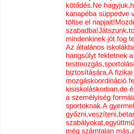
kötődés.Ne hagyjuk,
kanapéba süppedve v
töltse el napjait!Mozd
szabadba!Játszunk,t
mindenkinek jót fog te
Az általános iskolák
hangsúlyt fektetnek 
testmozgás,sportolás
biztosítására.A fizikai
mozgáskoordináció fe
kisiskoláskorban,de é
a személyiség formál
sportoknak.A gyerme
győzni,veszíteni,betar
szabályokat,együttműk
még számtalan más,a