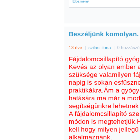
Előzmény
Beszéljünk komolyan.
13 éve
|
szilasi ilona
|
0 hozzászó
Fájdalomcsillapító gyó
Kevés az olyan ember a 
szüksége valamilyen fáj
napig is sokan esfüsznek
praktikákra.Ám a gyógy
hatására ma már a mod
segítségünkre lehetne
A fájdalomcsillapító sz
módon is megtehetjük.H
kell,hogy milyen jelleg
alkalmaznánk.