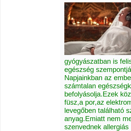
gyógyászatban is feli
egészség szempontjáb
Napjainkban az ember
számtalan egészségk
befolyásolja.Ezek kö
füsz,a por,az elektr
levegőben található 
anyag.Emiatt nem me
szenvednek allergiás 