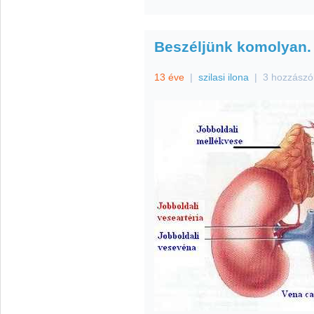
Beszéljünk komolyan.
13 éve
|
szilasi ilona
|
3 hozzászó