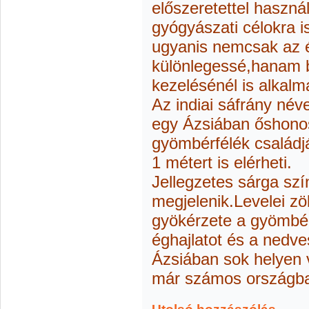
előszeretettel haszná
gyógyászati célokra i
ugyanis nemcsak az é
különlegessé,hanam 
kezelésénél is alkalm
Az indiai sáfrány név
egy Ázsiában őshono
gyömbérfélék családj
1 métert is elérheti.
Jellegzetes sárga szí
megjelenik.Levelei 
gyökérzete a gyömbé
éghajlatot és a nedv
Ázsiában sok helyen
már számos országba