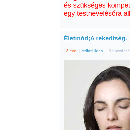
és szükséges kompete
egy testnevelésóra al
Életmód;A rekedtség.
13 éve
|
szilasi ilona
|
0 hozzászó