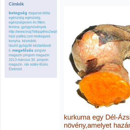
Címkék
betegség
daganat
diéta
egészség
egészség.
egészségesen és fitten.
femina.
gyógynövények
http://www.lnaj7k8qspfmo2wq8go.com
házi patika.com
kiskegyed.
konyha.
késmárki
lászló:gyógyító kéztartások
megelőzés
ii.
pingvin
magazin
pingvin magazin
2013 március 30.
pingvin
magazin.
rák
sütés-főzés.
Életmód.
kurkuma egy Dél-Ázs
növény,amelyet hazá