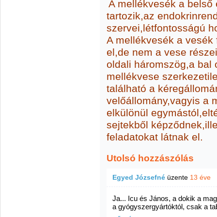
A mellékvesék a belső 
tartozik,az endokrinren
szervei,létfontosságú 
A mellékvesék a vesék 
el,de nem a vese része
oldali háromszög,a bal o
mellékvese szerkezetileg
található a kéregállomá
velőállomány,vagyis a m
elkülönül egymástól,el
sejtekből képződnek,ill
feladatokat látnak el.
Utolsó hozzászólás
Egyed Józsefné
üzente
13 éve
Ja... Icu és János, a dokik a m
a gyógyszergyártóktól, csak a tab