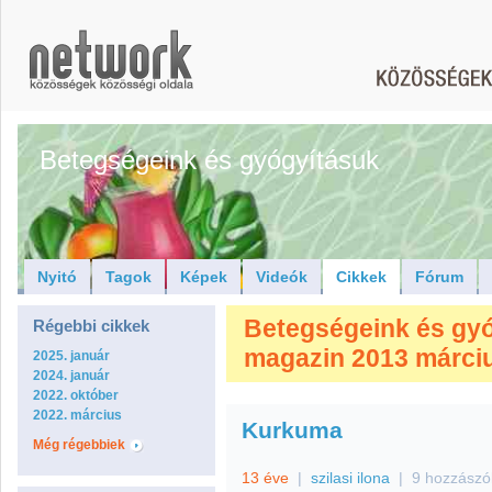
Betegségeink és gyógyításuk
Nyitó
Tagok
Képek
Videók
Cikkek
Fórum
Betegségeink és gyóg
Régebbi cikkek
magazin 2013 márciu
2025. január
2024. január
2022. október
2022. március
Kurkuma
Még régebbiek
13 éve
|
szilasi ilona
|
9 hozzászó