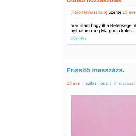
Utolsó hozzászólás
[Törölt felhasználó]
üzente
13 éve
már írtam hogy itt a Betegségein
nyithatom meg Margóé a kulcs .
Előzmény
Frissítő masszázs.
13 éve
|
szilasi ilona
|
0 hozzászó