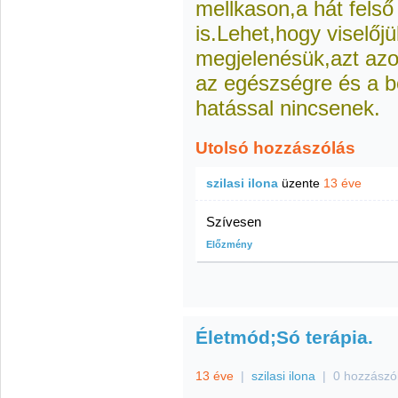
mellkason,a hát felső
is.Lehet,hogy viselőjü
megjelenésük,azt az
az egészségre és a b
hatással nincsenek.
Utolsó hozzászólás
szilasi ilona
üzente
13 éve
Szívesen
Előzmény
Életmód;Só terápia.
13 éve
|
szilasi ilona
|
0 hozzászó