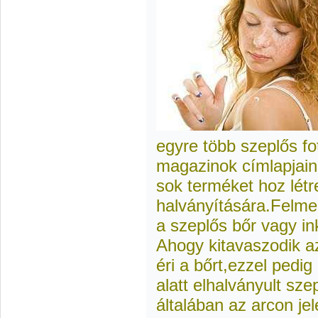
egyre több szeplős fo
magazinok címlapjain
sok terméket hoz létr
halványítására.Felme
a szeplős bőr vagy in
Ahogy kitavaszodik a
éri a bőrt,ezzel pedig
alatt elhalványult sze
általában az arcon j