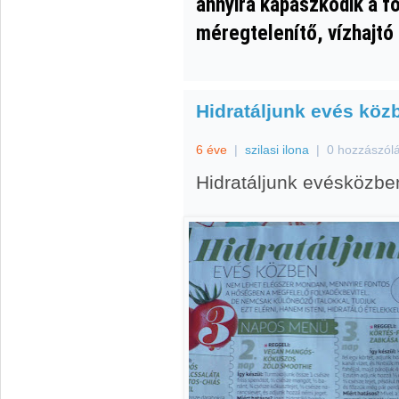
annyira kapaszkodik a f
méregtelenítő, vízhajtó 
Hidratáljunk evés köz
6 éve
|
szilasi ilona
|
0 hozzászól
Hidratáljunk evésközbe