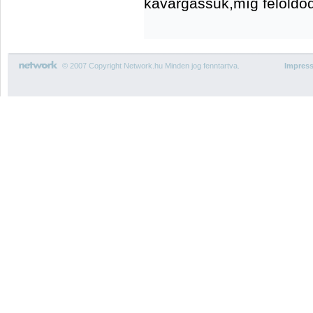
kavargassuk,míg feloldód
© 2007 Copyright Network.hu Minden jog fenntartva.
Impres