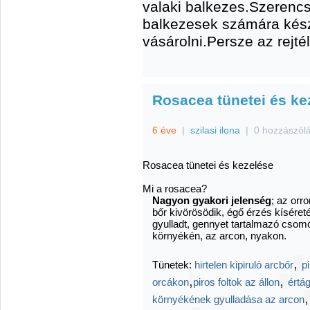
valaki balkezes.Szerencs
balkezesek számára készü
vásárolni.Persze az rejté
Rosacea tünetei és ke
6 éve
|
szilasi ilona
|
0 hozzászól
Rosacea tünetei és kezelése
Mi a rosacea?
Nagyon gyakori jelenség
; az orr
bőr kivörösödik, égő érzés kíséret
gyulladt, gennyet tartalmazó csom
környékén, az arcon, nyakon.
,
Tünetek:
hirtelen kipiruló arcbőr
p
,
,
orcákon
piros foltok az állon
értá
környékének gyulladása az arcon