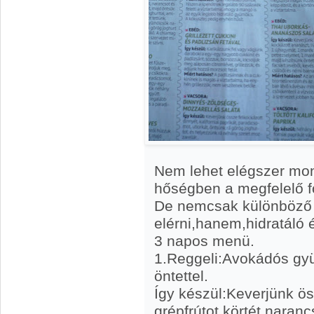
Nem lehet elégszer mon
hőségben a megfelelő fo
De nemcsak különböző i
elérni,hanem,hidratáló é
3 napos menü.
1.Reggeli:Avokádós gyü
öntettel.
Így készül:Keverjünk ö
grépfrútot,körtét,naranc