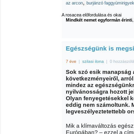
,
az arcon
burjánzó faggyúmirigyek
A rosacea előfordulása és okai
Mindkét nemet egyformán érinti
Egészségünk is megsín
7 éve
|
szilasi ilona
|
0 hozzászól
Sok szó esik manapság 
következményeiről, arró
mindez az egészségünkr
nyilvánosságra hozott je
Olyan fenyegetésekkel k
eddig nem számoltunk. 
legveszélyeztetettebb or
Mik a klímaváltozás egés
Európában? – ezzel a címm