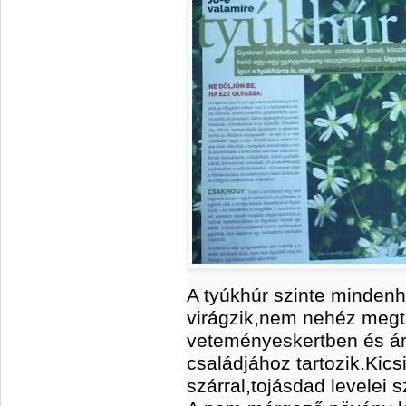
A tyúkhúr szinte mindenhol
virágzik,nem nehéz megt
veteményeskertben és ár
családjához tartozik.Kics
szárral,tojásdad levelei 