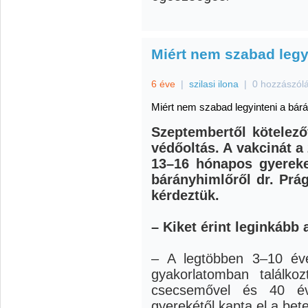
Miért nem szabad legy
6 éve
|
szilasi ilona
|
0 hozzászól
Miért nem szabad legyinteni a bár
Szeptembertől kötelező
védőoltás. A vakcinát a 
13–16 hónapos gyerek
bárányhimlőről dr. Prá
kérdeztük.
– Kiket érint leginkább
– A legtöbben 3–10 éve
gyakorlatomban találk
csecsemővel és 40 év
gyerekétől kapta el a bet