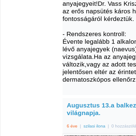
anyajegyeit!Dr. Vass Kri
az erős napsütés káros h
fontosságáról kérdeztük.
- Rendszeres kontroll:
Évente legalább 1 alkalo
lévő anyajegyek (naevus
vizsgálata.Ha az anyajeg
változik,vagy az adott te
jelentősen eltér az érint
dermatoszkópos ellenőrz
Augusztus 13.a balke
világnapja.
6 éve
|
szilasi ilona
|
0 hozzászól