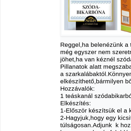
Reggel,ha belenézünk a t
még egyszer nem szeret
jöhet,ha van kéznél szó
Pillanatok alatt megszaba
a szarkalábaktól.Könnye
elkészíthető,bármilyen b
Hozzávalók:
1 teáskanál szódabikarbó
Elkészítés:
1-Először készítsük el a k
2-Hagyjuk,hogy egy kicsit
túlságosan.Adjunk k hoz