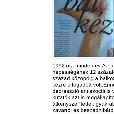
1992 óta minden év Augu
népességének 12 százalé
század közepéig a balkez
kézre elfogadott volt.En
depresszió,antiszociális 
kutatók azt is megállapít
átkényszerítettek gyakr
zavartól és beszédhibátó