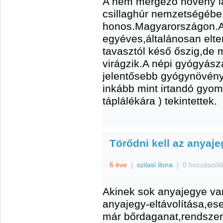
A nem mérgező növény lat
csillaghúr nemzetségébe t
honos.Magyarországon.A
egyéves,általánosan elt
tavasztól késő őszig,de 
virágzik.A népi gyógyász
jelentősebb gyógynövény
inkább mint irtandó gyom
táplálékára ) tekintettek.
Törődni kell az anyaje
6 éve
|
szilasi ilona
|
0 hozzászól
Akinek sok anyajegye va
anyajegy-eltávolítása,ese
már bőrdaganat,rendszer