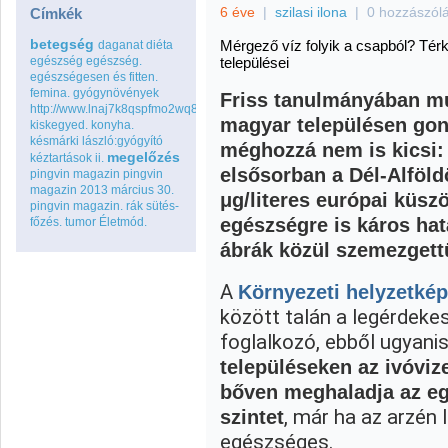
6 éve
|
szilasi ilona
|
0 hozzászól
Címkék
betegség
Mérgező víz folyik a csapból? Té
daganat
diéta
egészség
egészség.
települései
egészségesen és fitten.
femina.
gyógynövények
Friss tanulmányában mu
http://www.lnaj7k8qspfmo2wq8go.com
magyar településen gon
kiskegyed.
konyha.
késmárki lászló:gyógyító
méghozzá nem is kicsi: 
megelőzés
kéztartások ii.
elsősorban a Dél-Alföld
pingvin magazin
pingvin
magazin 2013 március 30.
μg/literes európai küszö
pingvin magazin.
rák
sütés-
egészségre is káros hat
főzés.
tumor
Életmód.
ábrák közül szemezgett
A
Környezeti helyzetkép
között talán a legérdeke
foglalkozó, ebből ugyanis
településeken az ivóviz
bőven meghaladja az e
, már ha az arzén 
szintet
egészséges.