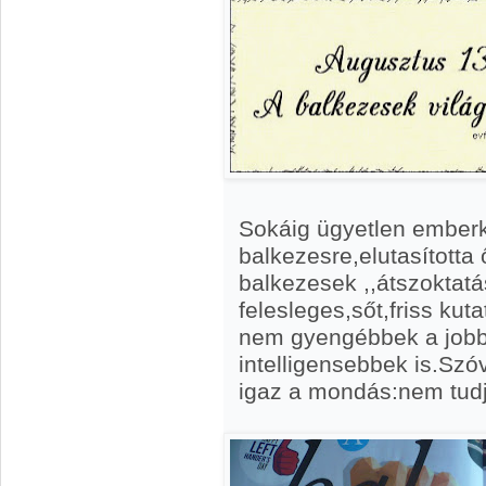
Sokáig ügyetlen ember
balkezesre,elutasította
balkezesek ,,átszoktatá
felesleges,sőt,friss kut
nem gyengébbek a job
intelligensebbek is.Sz
igaz a mondás:nem tudja