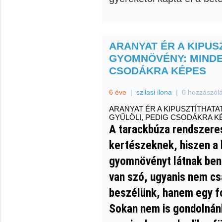
ARANYAT ÉR A KIPUS
GYOMNÖVÉNY: MINDEN
CSODÁKRA KÉPES
6 éve
|
szilasi ilona
|
0 hozzászól
ARANYAT ÉR A KIPUSZTÍTHAT
GYŰLÖLI, PEDIG CSODÁKRA K
A tarackbúza rendszere
kertészeknek, hiszen a 
gyomnövényt látnak benn
van szó, ugyanis nem cs
beszélünk, hanem egy f
Sokan nem is gondolnánk