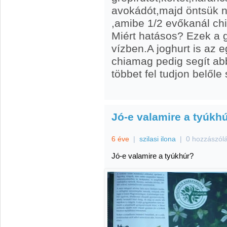
avokádót,majd öntsük n
,amibe 1/2 evőkanál ch
Miért hatásos? Ezek a
vízben.A joghurt is az e
chiamag pedig segít ab
többet fel tudjon belőle 
Jó-e valamire a tyúkh
6 éve
|
szilasi ilona
|
0 hozzászól
Jó-e valamire a tyúkhúr?