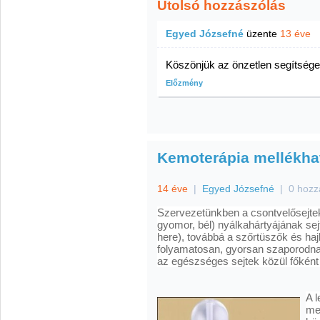
Utolsó hozzászólás
Egyed Józsefné
üzente
13 éve
Köszönjük az önzetlen segítsége
Előzmény
Kemoterápia mellékha
14 éve
|
Egyed Józsefné
|
0 hozz
Szervezetünkben a csontvelősejtek
gyomor, bél) nyálkahártyájának sejtj
here), továbbá a szőrtüszők és ha
folyamatosan, gyorsan szaporodna
az egészséges sejtek közül főkén
A l
me