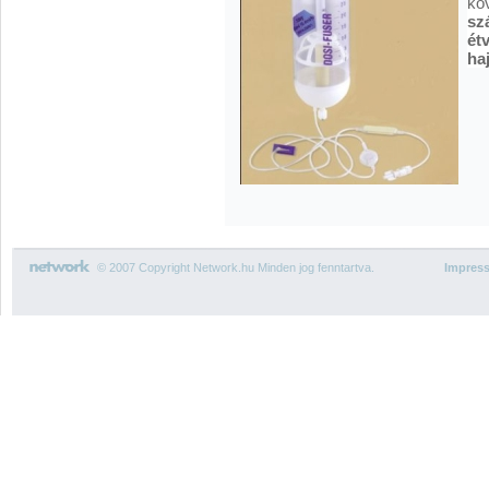
kö
sz
ét
ha
© 2007 Copyright Network.hu Minden jog fenntartva.
Impres