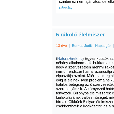
szinten ez nem ajánlatos, de lel
Előzmény
5 rákölő élelmiszer
13 éve
|
Berkes Judit - Napsugár
(
NaturaHirek.hu
) Egyes kutatók sz
néhány alkalommal felbukkan a s
hogy a szervezetben mennyi rákos 
immunrendszer hamar azonosítja a
elpusztítja azokat.
Miért hal meg 
évig is elélnek ilyen probléma nélk
halálos betegség az ő szervezetü
szerepet játszik.
A környezeti hatá
tényezők.
Bizonyos élelmiszerek é
kialakulásának valószínűségét, mí
bírnak.
Cikkünk 5 olyan ételmiszer
csökkenthetik a kockázatot, és a rá