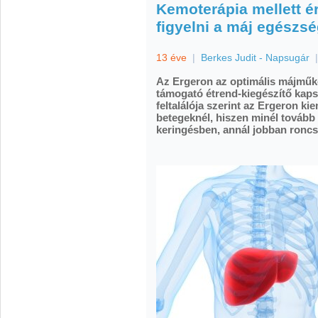
Kemoterápia mellett é
figyelni a máj egészs
13 éve
|
Berkes Judit - Napsugár
Az Ergeron az optimális májműkö
támogató étrend-kiegészítő kaps
feltalálója szerint az Ergeron ki
betegeknél, hiszen minél tovább
keringésben, annál jobban roncso