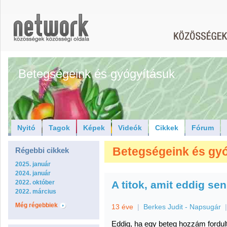
Betegségeink és gyógyításuk
Nyitó
Tagok
Képek
Videók
Cikkek
Fórum
Betegségeink és gyóg
Régebbi cikkek
2025. január
2024. január
2022. október
A titok, amit eddig s
2022. március
Még régebbiek
13 éve
|
Berkes Judit - Napsugár
Eddig, ha egy beteg hozzám fordult