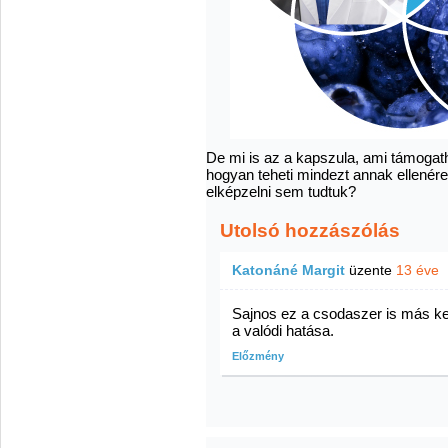
De mi is az a kapszula, ami támogatha
hogyan teheti mindezt annak ellenére
elképzelni sem tudtuk?
Utolsó hozzászólás
Katonáné Margit
üzente
13 éve
Sajnos ez a csodaszer is más kez
a valódi hatása.
Előzmény