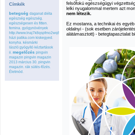
felsőfokú egészségügyi végzettség 
Címkék
lelki nyugalommal mertem azt mo
betegség
nem létezik.
daganat
diéta
egészség
egészség.
egészségesen és fitten.
Ez mostanra, a technikai és egyéb 
femina.
gyógynövények
oldalnyi - (sok esetben zárójelent
http://www.lnaj7k8qspfmo2wq8go.com
alátámasztott) - betegtapasztalat b
házi patika.com
kiskegyed.
konyha.
késmárki
lászló:gyógyító kéztartások
megelőzés
ii.
pingvin
magazin
pingvin magazin
2013 március 30.
pingvin
magazin.
rák
sütés-főzés.
Életmód.