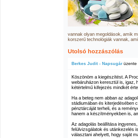
vannak olyan megoldások, amik mé
korszerű technológiák vannak, ami
Utolsó hozzászólás
Berkes Judit - Napsugár
üzente
Köszönöm a kiegészítést. A Proco
webáruházon keresztül is, igaz, 
kétértelmű kifejezés mindkét ért
Ha a beteg nem abban az adagol
stádiumában és kiterjedésében c
pénztárcáját terheli, és a remén
hanem a készítményekben is, am
Az adagolás beállítása ingyenes,
felülvizsgálatok és utánkezelés i
választani ahelyett, hogy saját m