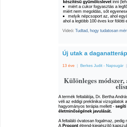
készítésű gyümölcslevet
inni (le
miért a cukor fogyasztás a leg
miért nem megoldás, sőt egyene
melyik népcsoport az, ahol egy
ahol a legtöbb 100 éves kor fölötti
Videó:
Tudtad, hogy tudatosan mé
Új utak a daganatterá
13 éve
|
Berkes Judit - Napsugár
Különleges módszer, 
elis
A termék feltalálója, Dr. Bertha And
véli az eddigi preklinikai vizsgálatok
hagyományos terápia mellett -
segít
életminőségének javulását.
A feltaláló óvatosan fogalmaz, pedig 
A
Procont
étrend-kiegészítő kapszu