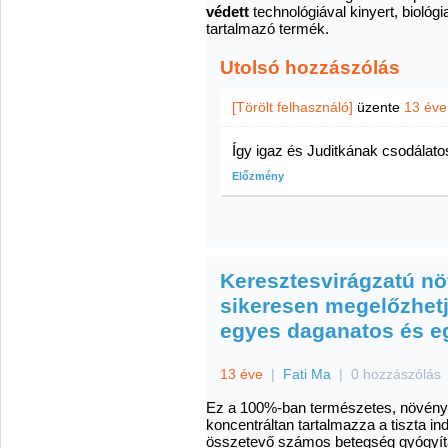
védett
technológiával kinyert, bioló
tartalmazó termék.
Utolsó hozzászólás
[Törölt felhasználó]
üzente
13 éve
Így igaz és Juditkának csodálat
Előzmény
Keresztesvirágzatú nö
sikeresen megelőzhetj
egyes daganatos és 
13 éve
|
Fati Ma
|
0 hozzászólás
Ez a 100%-ban természetes, növényekbő
koncentráltan tartalmazza a tiszta in
összetevő számos betegség gyógyítá