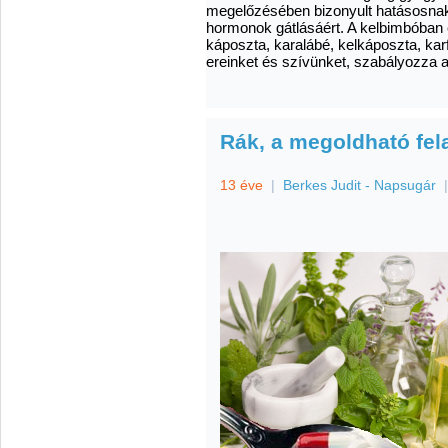
megelőzésében bizonyult hatásosnak. 
hormonok gátlásáért. A kelbimbóban 
káposzta, karalábé, kelkáposzta, karfi
ereinket és szívünket, szabályozza a
Rák, a megoldható fel
13 éve
|
Berkes Judit - Napsugár