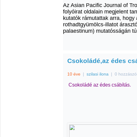
Az Asian Pacific Journal of T
folyóirat oldalain megjelent t
kutatók rámutattak arra, hogy
rothadtgyümölcs-illatot áraszt
palaestinum) mutatósságán túl
Csokoládé,az édes csá
10 éve
|
szilasi ilona
|
0 hozzászó
Csokoládé az édes csábítás.