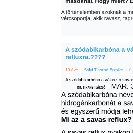
másoknál. Hogy miért? El
A történelemben azoknak a me
vércsoportja, akik ravasz, “ag
A szódabikarbóna a vá
refluxra.????
10 éve
|
Sályi Tiborné Erzsike
|
0
A szódabikarbóna a válasz a savas
MAR. 3
DR. TIHANYI LÁSZLÓ
A szódabikarbóna néve
hidrogénkarbonát a sav
és egyszerű módja lehe
Mi az a savas reflux
A savas reflux gyakori