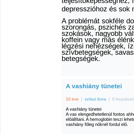
teljesítőképességhez, f
depresszióhoz és sok 
A problémát sokféle do
szorongás, pszichés za
szokások, nagyobb vált
koffein vagy más élénk
légzési nehézségek, ízü
szívbetegségek, savas
betegségek.
A vashiány tünetei
10 éve
|
szilasi ilona
|
0 hozzászó
A vashiány tünetei
A vas elengedhetetlenül fontos ahh
előállítani. A hemoglobin teszi lehe
vashiány főleg nőknél fordul elő.