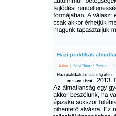
autoimmun betegségek,
fejlődési rendelleness
formájában. A választ 
csak akkor érhetjük meg
magunk tapasztaljuk m
Házi praktikák álmatla
10 éve
|
Sályi Tiborné Erzsike
|
0
Házi praktikák álmatlanság ellen
2013. 
DR. TIHANYI LÁSZLÓ
Az álmatlanság egy gy
akkor beszélünk, ha va
éjszaka sokszor felébr
pihentető alvásra. Ez 