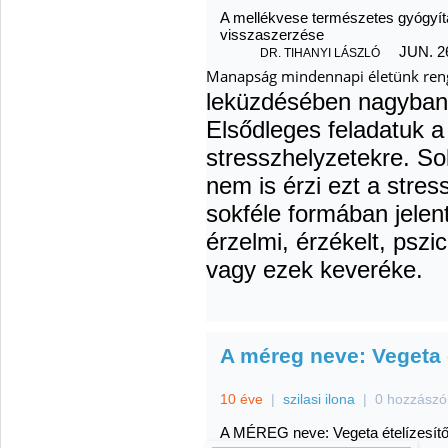
A mellékvese természetes gyógyítá
visszaszerzése
JUN. 26
DR. TIHANYI LÁSZLÓ
Manapság mindennapi életünk renge
leküzdésében nagyban 
Elsődleges feladatuk a
stresszhelyzetekre. S
nem is érzi ezt a stres
sokféle formában jelentk
érzelmi, érzékelt, pszic
vagy ezek keveréke.
A méreg neve: Vegeta é
10 éve
|
szilasi ilona
|
0 hozzászó
A MÉREG neve: Vegeta ételízesítő 