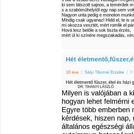
ki sem látszott sajnos, a temérdek 
s a szabóműhelytől egy nap sem volt 
Nagyon unta pedig e monoton munká
Mindig csak ugyanaz! Hidd el, te is un
mi okozza vesztét, mért romlik el pán
Hová lesz belőle a sok tiszta érzés,
mért ül ki színére megszakadás, vér
Hét életmentő,fűszer,
10 éve
|
Sályi Tiborné Erzsike
|
0
Hét életmentő fűszer, étel és ház
DR. TIHANYI LÁSZLÓ
Milyen is valójában a 
hogyan lehet felmérni
Egyre több emberben m
kérdések, hiszen nap, 
általános egészségi áll