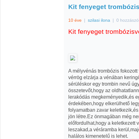
Kit fenyeget trombózi
10 éve
|
szilasi ilona
|
0 hozzászó
Kit fenyeget trombózis
A mélyvénás trombózis fokozott v
vérrög elzárja a vénában kering
sérüléskor egy trombin nevű úgy 
összetevőt,hogy az oldhatatlanná
lerakódás megkeményedik,és eg
érdekében,hogy elkerülhető le
folyamatban zavar keletkezik,és
jön létre.Ez önmagában még ne
előfordulhat,hogy a keletkezett
leszakad,a véráramba kerül,majd
halálos kimenetelű is lehet.