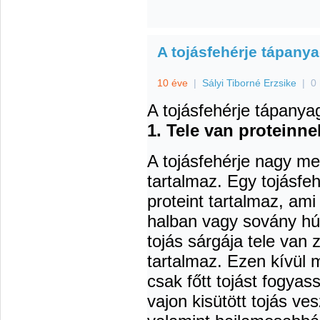
A tojásfehérje tápanya
10 éve
|
Sályi Tiborné Erzsike
|
0
A tojásfehérje tápanya
1. Tele van proteinnel
A tojásfehérje nagy me
tartalmaz. Egy tojásfe
proteint tartalmaz, am
halban vagy sovány hú
tojás sárgája tele van z
tartalmaz. Ezen kívül m
csak főtt tojást fogyas
vajon kisütött tojás ve