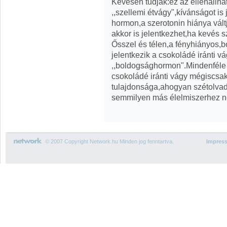
Kevesen tudják:ez az ellenállha
,,szellemi étvágy",kívánságot is
hormon,a szerotonin hiánya váltja
akkor is jelentkezhet,ha kevés s
Ősszel és télen,a fényhiányos,
jelentkezik a csokoládé iránti v
,,boldogsághormon".Mindenféle 
csokoládé iránti vágy mégiscsak
tulajdonsága,ahogyan szétolvad
semmilyen más élelmiszerhez n
© 2007 Copyright Network.hu Minden jog fenntartva.
Impres