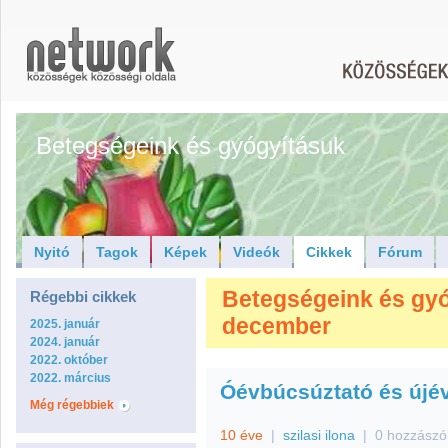
Betegségeink és gyógyításuk
Nyitó
Tagok
Képek
Videók
Cikkek
Fórum
Betegségeink és gyóg
Régebbi cikkek
december
2025. január
2024. január
2022. október
2022. március
Óévbúcsúztató és újé
Még régebbiek
10 éve
|
szilasi ilona
|
0 hozzászó