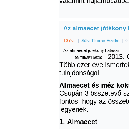
valamint hajlamosabbá 
Az almaecet jótékony 
10 éve
|
Sályi Tiborné Erzsike
|
0
Az almaecet jótékony hatásai
2013. 
DR. TIHANYI LÁSZLÓ
Több ezer éve ismerte
tulajdonságai.
Almaecet és méz kok
Csupán 3 összetevő s
fontos, hogy az össze
legyenek.
1, Almaecet