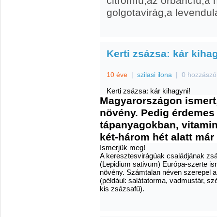
citromfű,az orbáncfű,a
golgotavirág,a levendul
Kerti zsázsa: kár kiha
10 éve
|
szilasi ilona
|
0 hozzászó
Kerti zsázsa: kár kihagyni!
Magyarországon ismert, 
növény. Pedig érdemes l
tápanyagokban, vitamin
két-három hét alatt már
Ismerjük meg!
A keresztesvirágúak családjának zs
(Lepidium sativum) Európa-szerte ism
növény. Számtalan néven szerepel a
(például: salátatorma, vadmustár, szép
kis zsázsafű).