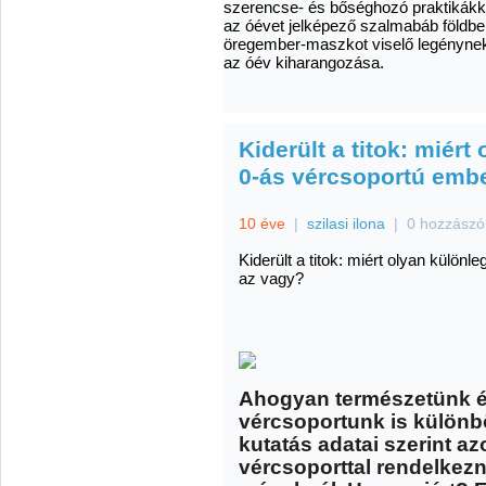
szerencse- és bőséghozó praktikákkal
az óévet jelképező szalmabáb földbe 
öregember-maszkot viselő legénynek j
az óév kiharangozása.
Kiderült a titok: miér
0-ás vércsoportú embe
10 éve
|
szilasi ilona
|
0 hozzászó
Kiderült a titok: miért olyan külön
az vagy?
Ahogyan természetünk é
vércsoportunk is különb
kutatás adatai szerint a
vércsoporttal rendelke