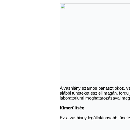
A vashiány számos panaszt okoz, v
alábbi tüneteket észleli magán, fordu
laboratóriumi meghatározásával megál
Kimerültség
Ez a vashiány legáltalánosabb tünete