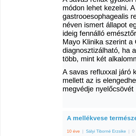
módon lehet kezelni. A
gastrooesophagealis r
néven ismert állapot e
ideig fennálló emészt
Mayo Klinika szerint 
diagnosztizálható, ha a
több, mint két alkalom
A savas refluxxal járó 
mellett az is elengedhe
megvédje nyelőcsövét 
A mellékvese természe
10 éve
|
Sályi Tiborné Erzsike
|
0