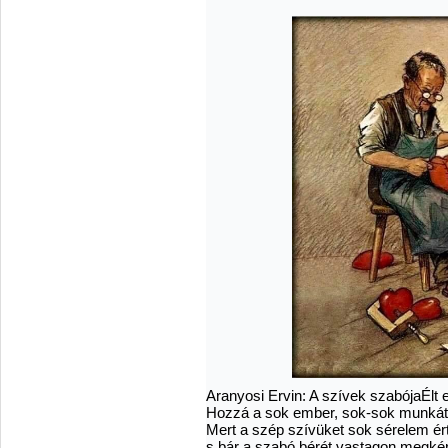
Aranyosi Ervin: A szívek szabójaÉlt 
Hozzá a sok ember, sok-sok munkát 
Mert a szép szívüket sok sérelem ér
s bár a szabó bérét vastagon megkér