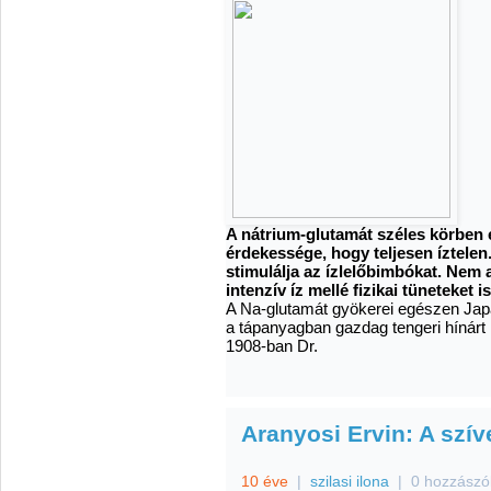
A nátrium-glutamát széles körben e
érdekessége, hogy teljesen íztelen.
stimulálja az ízlelőbimbókat. Nem 
intenzív íz mellé fizikai tüneteket 
A Na-glutamát gyökerei egészen Japá
a tápanyagban gazdag tengeri hínárt
1908-ban Dr.
Aranyosi Ervin: A szí
10 éve
|
szilasi ilona
|
0 hozzászó