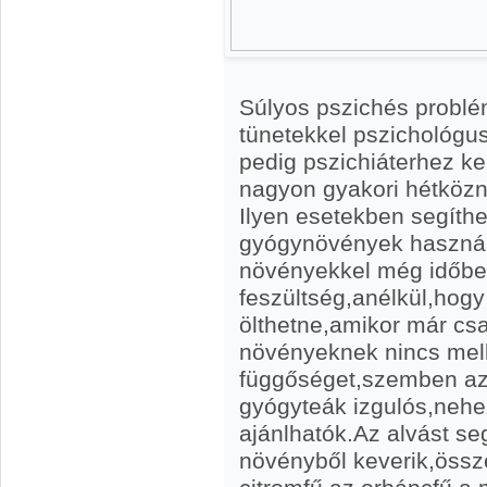
Súlyos pszichés problé
tünetekkel pszichológ
pedig pszichiáterhez kel
nagyon gyakori hétközn
Ilyen esetekben segíth
gyógynövények használ
növényekkel még időben
feszültség,anélkül,hogy
ölthetne,amikor már cs
növényeknek nincs mel
függőséget,szemben az
gyógyteák izgulós,nehez
ajánlhatók.Az alvást seg
növényből keverik,össze