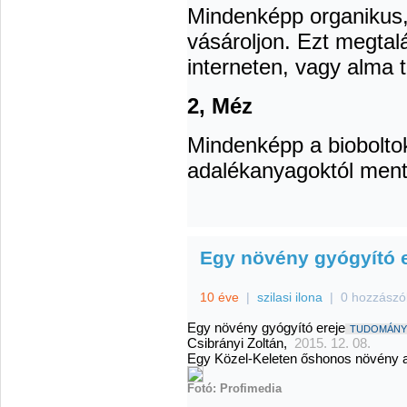
Mindenképp organikus, 
vásároljon. Ezt megtalá
interneten, vagy alma 
2, Méz
Mindenképp a biobolto
adalékanyagoktól ment
Egy növény gyógyító e
10 éve
|
szilasi ilona
|
0 hozzászó
Egy növény gyógyító ereje
TUDOMÁNY
Csibrányi Zoltán,
2015. 12. 08.
Egy Közel-Keleten őshonos növény az
Fotó: Profimedia