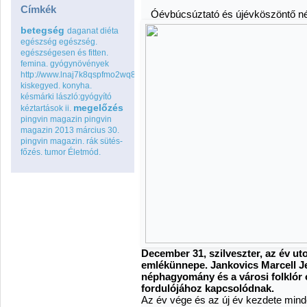
Címkék
Óévbúcsúztató és újévköszöntő 
betegség
daganat
diéta
egészség
egészség.
egészségesen és fitten.
femina.
gyógynövények
http://www.lnaj7k8qspfmo2wq8go.com
kiskegyed.
konyha.
késmárki lászló:gyógyító
megelőzés
kéztartások ii.
pingvin magazin
pingvin
magazin 2013 március 30.
pingvin magazin.
rák
sütés-
főzés.
tumor
Életmód.
December 31, szilveszter, az év ut
emlékünnepe. Jankovics Marcell J
néphagyomány és a városi folklór 
fordulójához kapcsolódnak.
Az év vége és az új év kezdete mind