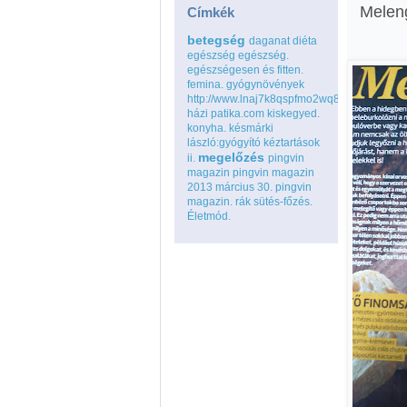
Melen
Címkék
betegség
daganat
diéta
egészség
egészség.
egészségesen és fitten.
femina.
gyógynövények
http://www.lnaj7k8qspfmo2wq8go.com
házi patika.com
kiskegyed.
konyha.
késmárki
lászló:gyógyító kéztartások
megelőzés
ii.
pingvin
magazin
pingvin magazin
2013 március 30.
pingvin
magazin.
rák
sütés-főzés.
Életmód.