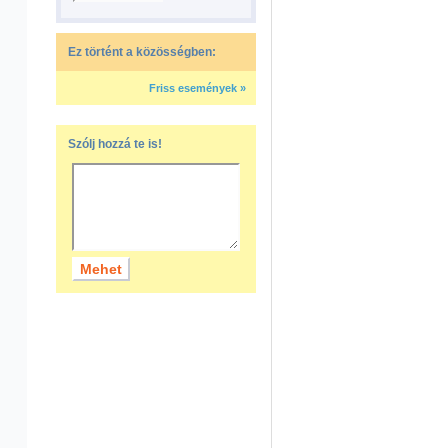
Ez történt a közösségben:
Friss események »
Szólj hozzá te is!