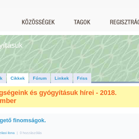
yításuk
ók
Cikkek
Fórum
Linkek
Friss
gségeink és gyógyításuk hírei - 2018.
ember
gető finomságok.
zilasi ilona
|
0 hozzászólás