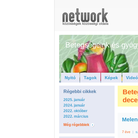
Betegségeink és gyóg
Nyitó
Tagok
Képek
Vide
Bete
Régebbi cikkek
dec
2025. január
2024. január
2022. október
2022. március
Melen
Még régebbiek
7 éve
|
s