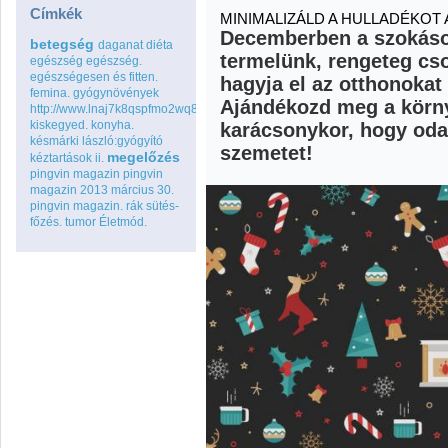
Címkék
MINIMALIZÁLD A HULLADÉKOT 
Decemberben a szokásos
betegség
daganat
diéta
termelünk, rengeteg c
egészség
egészség.
egészségesen és fitten.
hagyja el az otthonokat
femina.
gyógynövények
Ajándékozd meg a körny
http://www.lnaj7k8qspfmo2wq8go.com
kiskegyed.
konyha.
karácsonykor, hogy odaf
késmárki lászló:gyógyító
szemetet!
megelőzés
kéztartások ii.
pingvin magazin
pingvin
magazin 2013 március 30.
pingvin magazin.
rák
sütés-
főzés.
tumor
Életmód.