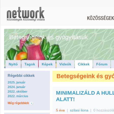
Betegségeink és gyógyításuk
Nyitó
Tagok
Képek
Videók
Cikkek
Fórum
Betegségeink és gyó
Régebbi cikkek
2025. január
2024. január
2022. október
MINIMALIZÁLD A HU
2022. március
ALATT!
Még régebbiek
5 éve
|
szilasi ilona
|
0 hozzászól