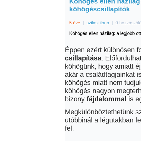
Köhögés ellen házilag:
köhögéscsillapítók
5 éve
|
szilasi ilona
|
0 hozzászól
Köhögés ellen házilag: a legjobb ot
Éppen ezért különösen f
csillapítása
. Előfordulh
köhögünk, hogy amiatt éj
akár a családtagjainkat i
köhögés miatt nem tudjuk 
köhögés nagyon megterhel
bizony
fájdalommal
is eg
Megkülönböztethetünk s
utóbbinál a légutakban f
fel.