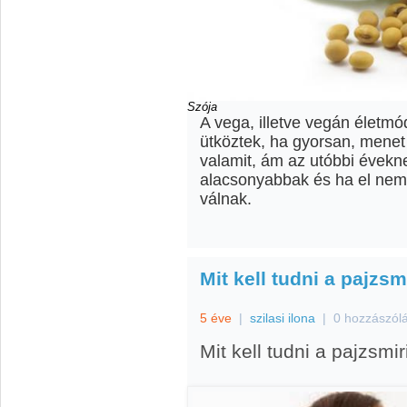
Szója
A vega, illetve vegán életmód
ütköztek, ha gyorsan, menet 
valamit, ám az utóbbi évekne
alacsonyabbak és ha el nem
válnak.
Mit kell tudni a pajzsm
5 éve
|
szilasi ilona
|
0 hozzászól
Mit kell tudni a pajzsmir