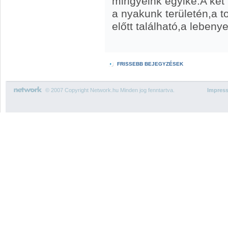
mirigyeink egyike.A két 
a nyakunk területén,a t
előtt található,a lebenye
FRISSEBB BEJEGYZÉSEK
© 2007 Copyright Network.hu Minden jog fenntartva.
Impres