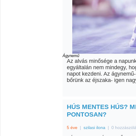
Ágynemű
Az alvás minősége a napunk
egyáltalán nem mindegy, hog
napot kezdeni. Az ágynemű- 
bőrünk az éjszaka- igen nag
HÚS MENTES HÚS? MI
PONTOSAN?
5 éve
|
szilasi ilona
|
0 hozzászól