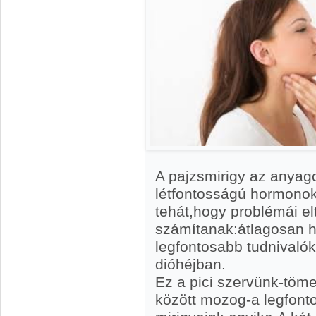
A pajzsmirigy az anyag
létfontosságú hormono
tehát,hogy problémái el
számítanak:átlagosan h
legfontosabb tudnivalók
dióhéjban.
Ez a pici szervünk-tö
között mozog-a legfon