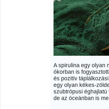
A spirulina egy olyan
ókorban is fogyasztott
és pozitív táplálkozási
egy olyan kékes-zölde
szubtrópusi éghajlatú 
de az óceánban is meg