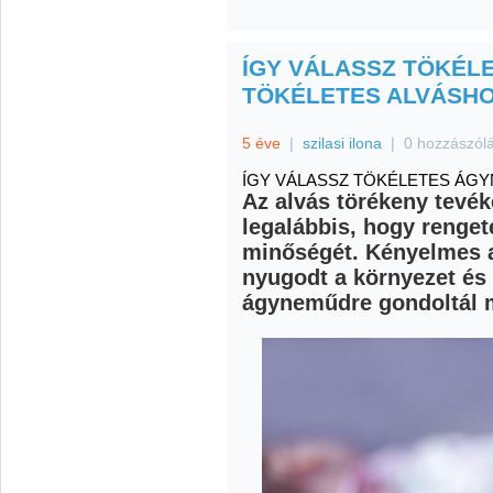
ÍGY VÁLASSZ TÖKÉL
TÖKÉLETES ALVÁSHO
5 éve
|
szilasi ilona
|
0 hozzászól
ÍGY VÁLASSZ TÖKÉLETES ÁGY
Az alvás törékeny tevé
legalábbis, hogy renget
minőségét. Kényelmes a
nyugodt a környezet é
ágyneműdre gondoltál m