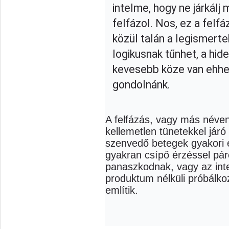
intelme, hogy ne járkálj
felfázol. Nos, ez a felf
közül talán a legismerte
logikusnak tűnhet, a hi
kevesebb köze van ehh
gondolnánk.
A felfázás, vagy más néven
kellemetlen tünetekkel járó
szenvedő betegek gyakori és
gyakran csípő érzéssel páro
panaszkodnak, vagy az inte
produktum nélküli próbálko
említik.