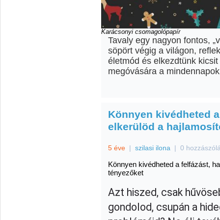
Karácsonyi csomagolópapír
Tavaly egy nagyon fontos, „
söpört végig a világon, refl
életmód és elkezdtünk kicsit
megóvására a mindennapok
Könnyen kivédheted a 
elkerülöd a hajlamosí
5 éve
|
szilasi ilona
|
0 hozzászól
Könnyen kivédheted a felfázást, ha
tényezőket
Azt hiszed, csak hűvöse
gondolod, csupán a hide