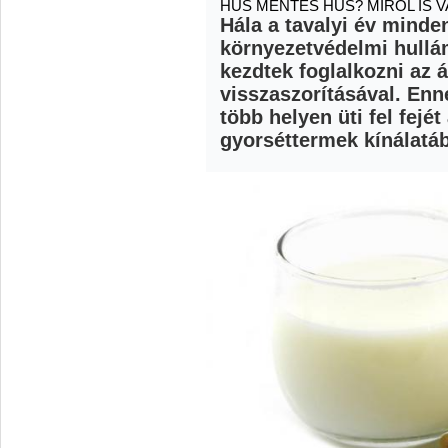
HÚS MENTES HÚS? MIRŐL IS 
Hála a tavalyi év minde
környezetvédelmi hullá
kezdtek foglalkozni az á
visszaszorításával. Enn
több helyen üti fel fejé
gyorséttermek kínálatáb