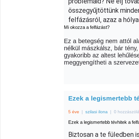
problémáid? Ne élj továb
összegyűjtöttünk minden
felfázásról, azaz a hólya
Mi okozza a felfázást?
Ez a betegség nem attól ala
nélkül mászkálsz, bár tén
gyakoribb az altest lehűlés
meggyengítheti a szerveze
Ezek a legismertebb té
5 éve
|
szilasi ilona
|
0 hozzászól
Ezek a legismertebb tévhitek a felf
Biztosan a te füledben 