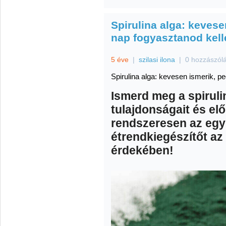
Spirulina alga: keves
nap fogyasztanod kel
5 éve
|
szilasi ilona
|
0 hozzászól
Spirulina alga: kevesen ismerik, p
Ismerd meg a spiruli
tulajdonságait és el
rendszeresen az egy
étrendkiegészítőt a
érdekében!