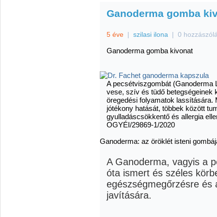
Ganoderma gomba kiv
5 éve
|
szilasi ilona
|
0 hozzászól
Ganoderma gomba kivonat
A pecsétviszgombát (Ganoderma L
vese, szív és tüdő betegségeinek k
öregedési folyamatok lassítására.
jótékony hatását, többek között 
gyulladáscsökkentő és allergia elle
OGYÉI/29869-1/2020
Ganoderma: az öröklét isteni gombáj
A Ganoderma, vagyis a p
óta ismert és széles körb
egészségmegőrzésre és a
javítására.