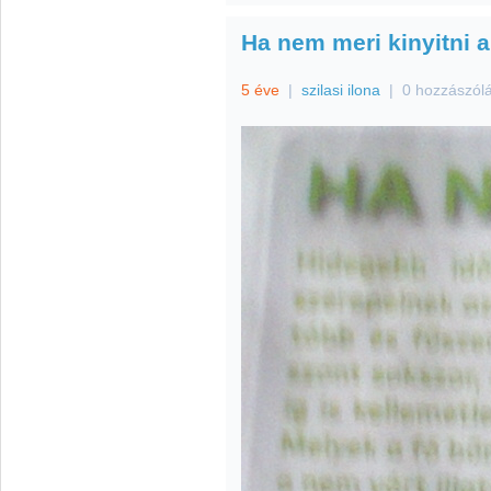
Ha nem meri kinyitni a 
5 éve
|
szilasi ilona
|
0 hozzászól