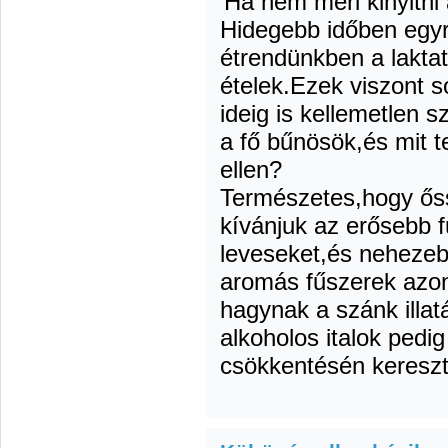
Ha nem meri kinyitni a
Hidegebb időben egyr
étrendünkben a lakta
ételek.Ezek viszont 
ideig is kellemetlen 
a fő bűnösök,és mit t
ellen?
Természetes,hogy őss
kívánjuk az erősebb 
leveseket,és nehezeb
aromás fűszerek azo
hagynak a szánk illat
alkoholos italok pedig
csökkentésén kereszt