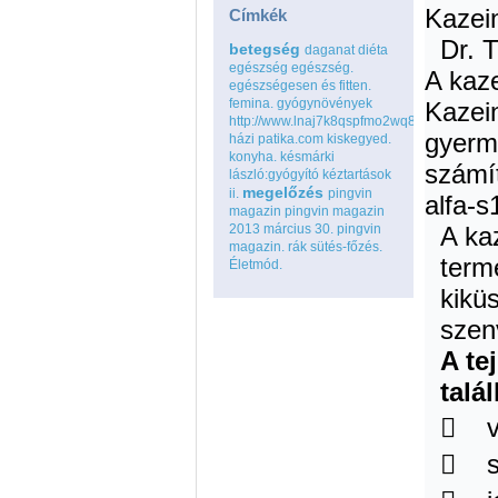
Kazein
Címkék
Dr. 
betegség
daganat
diéta
egészség
egészség.
A kaze
egészségesen és fitten.
femina.
gyógynövények
Kazein
http://www.lnaj7k8qspfmo2wq8go.com
gyerm
házi patika.com
kiskegyed.
konyha.
késmárki
számít
lászló:gyógyító kéztartások
megelőzés
ii.
pingvin
alfa-s
magazin
pingvin magazin
2013 március 30.
pingvin
A ka
magazin.
rák
sütés-főzés.
term
Életmód.
kikü
szen
A te
talá
 v
 s