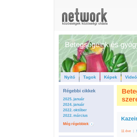
Betegségeink és gyóg
Nyitó
Tagok
Képek
Vide
Bete
Régebbi cikkek
szere
2025. január
2024. január
2022. október
2022. március
Kazein
Még régebbiek
11 éve
|