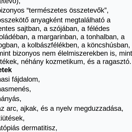
etevő),
zonyos “természetes összetevők”,
szekötő anyagként megtalálható a
entes sajtban, a szójában, a félédes
oládéban, a margarinban, a tonhalban, a
ogban, a kolbászfélékben, a köncshúsban,
mint bizonyos nem élelmiszerekben is, min
stékek, néhány kozmetikum, és a ragasztó
etek
si fájdalom,
asmenés,
ányás,
 arc, ajkak, és a nyelv megduzzadása,
ütések,
ópiás dermatitisz,