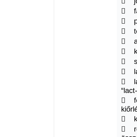
 jo
 fa
 pu
 te
 al
 kr
 sz
 la
 la
“lac
 feh
kiőr
 ka
 re