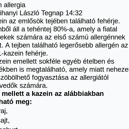
 allergia
Tihanyi László
Tegnap 14:32
in az emlősök tejében található fehérje.
ből áll a tehéntej 80%-a, amely a fiatal
ekek számára az első számú allergénnek
. A tejben található legerősebb allergén az
1-kazein fehérje.
zein emellett sokféle egyéb ételben és
ékben is megtalálható, amely miatt neheze
szöbölhető fogyasztása az allergiától
vedők számára.
j mellett a kazein az alábbiakban
lható meg:
aj,
ajt,