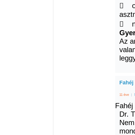
 or
aszt
 na
Gye
Az a
valam
leggy
Fahéj
11 éve
|
Fahéj
Dr. 
Nem 
mond