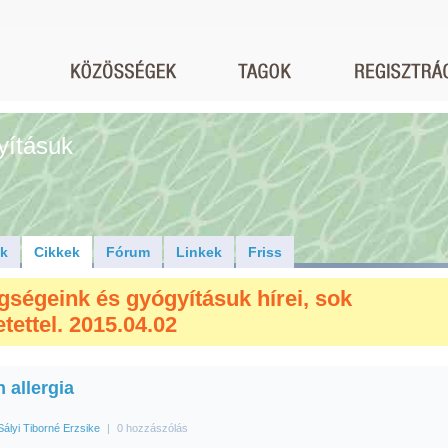
yításuk
ók
Cikkek
Fórum
Linkek
Friss
gségeink és gyógyításuk hírei, sok
tettel. 2015.04.02
 allergia
Sályi Tiborné Erzsike
|
0 hozzászólás