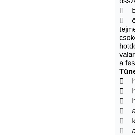
össz
 bi
 ös
tejm
csok
hotd
vala
a fe
Tün
 ha
 h
 h
 az
 ki
 at