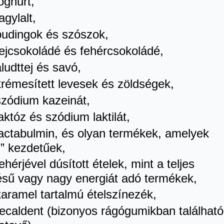
ghurt,
gylalt,
dingok és szószok,
jcsokoládé és fehércsokoládé,
udttej és savó,
émesített levesek és zöldségek,
ódium kazeinát,
któz és szódium laktilát,
ctabulmin, és olyan termékek, amelyek
t-” kezdetűek,
érjével dúsított ételek, mint a teljes
lésű vagy nagy energiát adó termékek,
ramel tartalmú ételszínezék,
caldent (bizonyos rágógumikban található