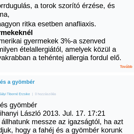
rdugulás, a torok szorító érzése, és
ma,
gyon ritka esetben anafliaxis.
rmekeknél
merikai gyermekek 3%-a szenved
ilyen ételallergiától, amelyek közül a
akrabban a tehéntej allergia fordul elő.
Tovább
 és a gyömbér
Sályi Tiborné Erzsike
|
0 hozzászólás
 és gyömbér
Tihanyi László
2013. Jul. 17. 17:21
állhatunk messze az igazságtól, ha azt
juk, hogy a fahéj és a gyömbér korunk