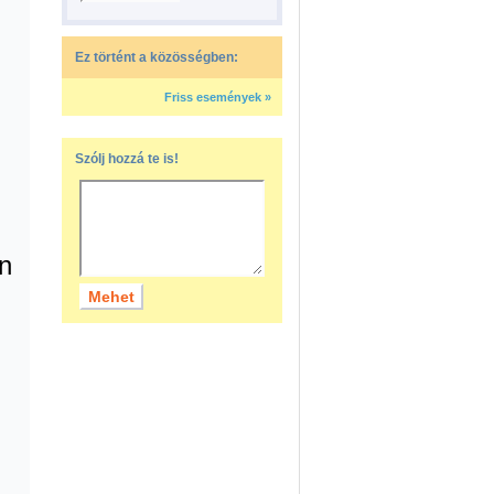
Ez történt a közösségben:
Friss események »
Szólj hozzá te is!
n