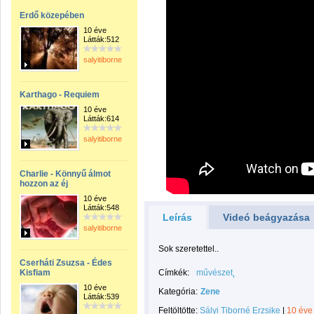
Erdő közepében
10 éve
Látták:512
salyitiborne
Karthago - Requiem
10 éve
Látták:614
salyitiborne
Charlie - Könnyű álmot
hozzon az éj
10 éve
Látták:548
Leírás
Videó beágyazása
salyitiborne
Sok szeretettel..
Cserháti Zsuzsa - Édes
Kisfiam
Címkék:
művészet
10 éve
Kategória:
Zene
Látták:539
Feltöltötte:
Sályi Tiborné Erzsike
|
10 éve