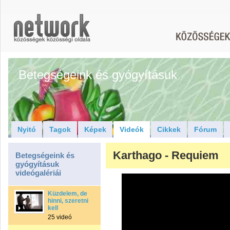
Betegségeink és gyógyításuk
Nyitó
Tagok
Képek
Videók
Cikkek
Fórum
Karthago - Requiem
Betegségeink és
gyógyításuk
videógalériái
Küzdelem, de
hinni, szeretni
kell
25 videó