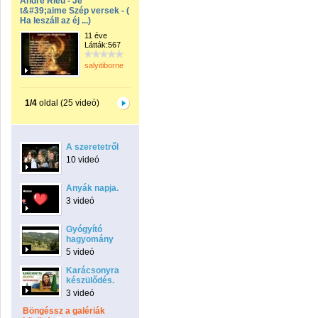
André Rieu - Je
t&#39;aime Szép versek - (
Ha leszáll az éj ...)
11 éve
Látták:567
salyitiborne
1/4
oldal (25 videó)
A szeretetről
10 videó
Anyák napja.
3 videó
Gyógyító
hagyomány
5 videó
Karácsonyra
készülődés.
3 videó
Böngéssz a galériák