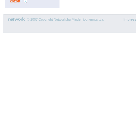
között!
© 2007 Copyright Network.hu Minden jog fenntartva.
Impres