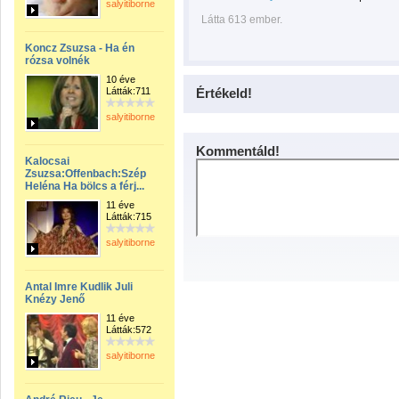
salyitiborne
Látta 613 ember.
Koncz Zsuzsa - Ha én
rózsa volnék
10 éve
Látták:711
Értékeld!
salyitiborne
Kommentáld!
Kalocsai
Zsuzsa:Offenbach:Szép
Heléna Ha bölcs a férj...
11 éve
Látták:715
salyitiborne
Antal Imre Kudlik Juli
Knézy Jenő
11 éve
Látták:572
salyitiborne