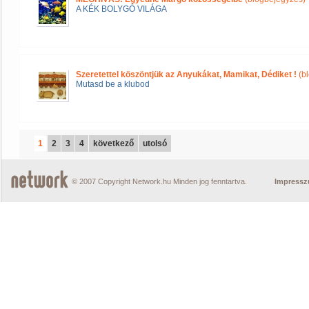
A KÉK BOLYGÓ VILÁGA
Szeretettel köszöntjük az Anyukákat, Mamikat, Dédiket !
(b
Mutasd be a klubod
1
2
3
4
következő
utolsó
© 2007 Copyright Network.hu Minden jog fenntartva.
Impress