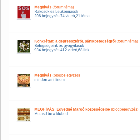
Meghívás
(fórum téma)
Rákosok és Leukémiások
206 bejegyzés
,
74 videó
,
21 téma
Konkrétan: a depresszióról, pánikbetegségről
(fórum téma)
Betegségeink és gyógyításuk
934 bejegyzés
,
412 videó
,
68 link
Meghívás
(blogbejegyzés)
minden ami finom
MEGHÍVÁS: Egyedné Margó közösségeibe
(blogbejegyzés)
Mutasd be a klubod