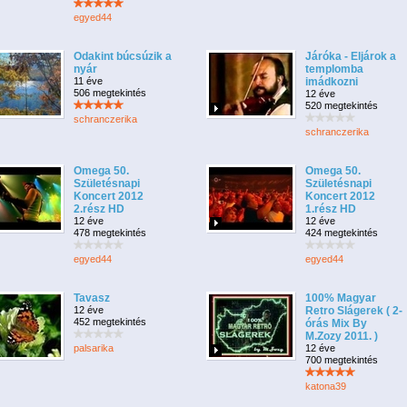
egyed44
Odakint búcsúzik a
Járóka - Eljárok a
nyár
templomba
11 éve
imádkozni
506 megtekintés
12 éve
520 megtekintés
schranczerika
schranczerika
Omega 50.
Omega 50.
Születésnapi
Születésnapi
Koncert 2012
Koncert 2012
2.rész HD
1.rész HD
12 éve
12 éve
478 megtekintés
424 megtekintés
egyed44
egyed44
Tavasz
100% Magyar
12 éve
Retro Slágerek ( 2-
452 megtekintés
órás Mix By
M.Zozy 2011. )
palsarika
12 éve
700 megtekintés
katona39