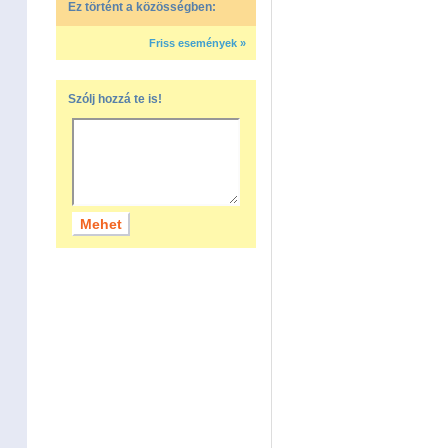
Ez történt a közösségben:
Friss események »
Szólj hozzá te is!