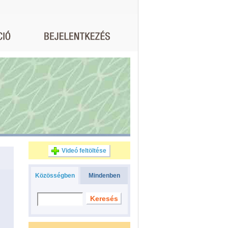
Videó feltöltése
Közösségben
Mindenben