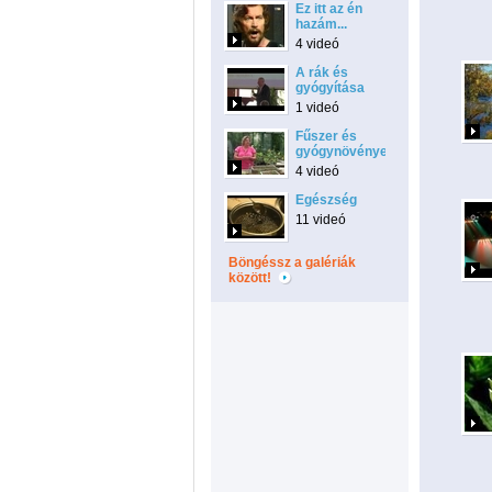
Ez itt az én
hazám...
4 videó
A rák és
gyógyítása
1 videó
Fűszer és
gyógynövények.
4 videó
Egészség
11 videó
Böngéssz a galériák
között!