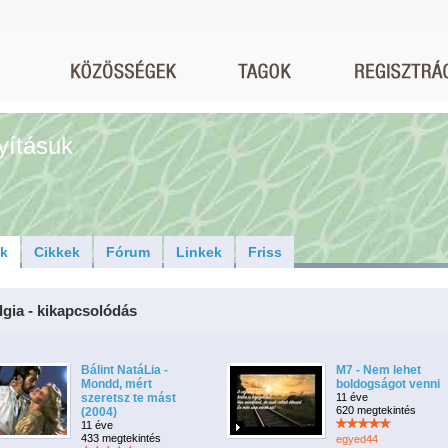
yításuk
ók
Cikkek
Fórum
Linkek
Friss
lgia - kikapcsolódás
Bálint NatáLia -
M7 - Nem lehet
Mondd, mért
boldogságot venni
szeretsz te mást
11 éve
620 megtekintés
(2004)
11 éve
433 megtekintés
egyed44