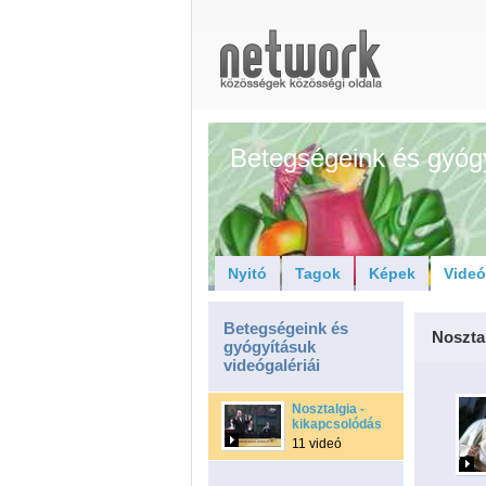
Betegségeink és gyóg
Nyitó
Tagok
Képek
Vide
Betegségeink és
Noszta
gyógyításuk
videógalériái
Nosztalgia -
kikapcsolódás
11 videó