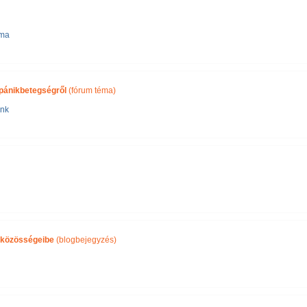
éma
 pánikbetegségről
(fórum téma)
ink
közösségeibe
(blogbejegyzés)