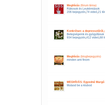
Meghívás
(fórum téma)
Rákosok és Leukémiások
206 bejegyzés
,
74 videó
,
21 t
Konkrétan: a depresszióról,
Betegségeink és gyógyításuk
934 bejegyzés
,
412 videó
,
68 l
Meghívás
(blogbejegyzés)
minden ami finom
MEGHÍVÁS: Egyedné Margó 
Mutasd be a klubod