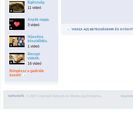
Egészség
11 videó
Anyák napja.
3 videó
VISSZA A(Z) BETEGSÉGEINK ÉS GYÓGY
Húsvétra
készülődés.
1 videó
Recept
videók.
16 videó
Böngéssz a galériák
között!
© 2007 Copyright Network.hu Minden jog fenntartva.
Impres