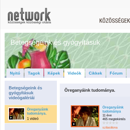
Betegségeink és gyógyításuk
Nyitó
Tagok
Képek
Videók
Cikkek
Fórum
Betegségeink és
Öreganyáink tudománya.
gyógyításuk
videógalériái
Öreganyáink
Öreganyáink
tudománya
tudománya.
11 éve
1 videó
465 megtekintés
szilasiilona