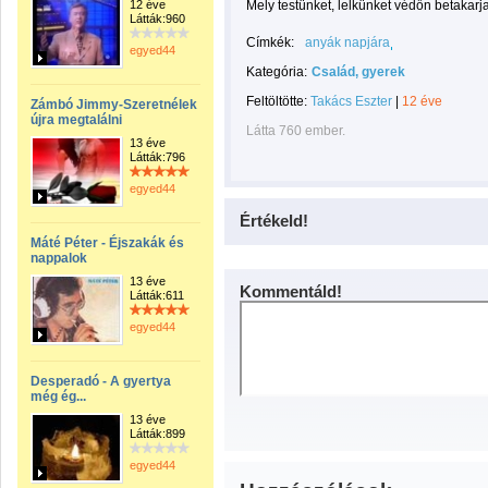
12 éve
Mely testünket, lelkünket védőn betakarja
Látták:960
Címkék:
anyák napjára
egyed44
Kategória:
Család, gyerek
Feltöltötte:
Takács Eszter
|
12 éve
Zámbó Jimmy-Szeretnélek
újra megtalálni
Látta 760 ember.
13 éve
Látták:796
egyed44
Értékeld!
Máté Péter - Éjszakák és
nappalok
13 éve
Kommentáld!
Látták:611
egyed44
Desperadó - A gyertya
még ég...
13 éve
Látták:899
egyed44