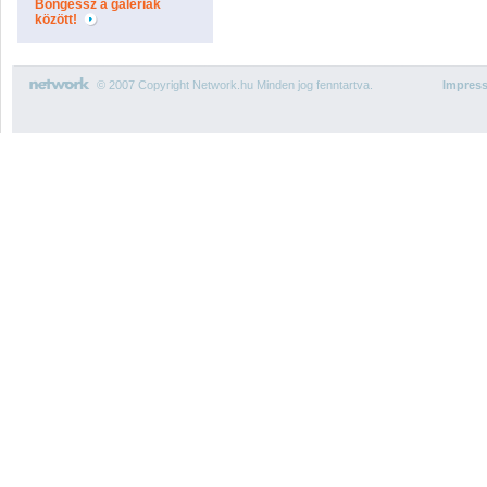
Böngéssz a galériák
között!
© 2007 Copyright Network.hu Minden jog fenntartva.
Impres