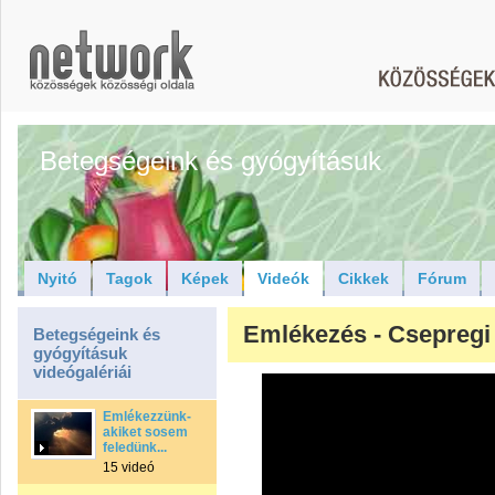
Betegségeink és gyógyításuk
Nyitó
Tagok
Képek
Videók
Cikkek
Fórum
Emlékezés - Csepreg
Betegségeink és
gyógyításuk
videógalériái
Emlékezzünk-
akiket sosem
feledünk...
15 videó