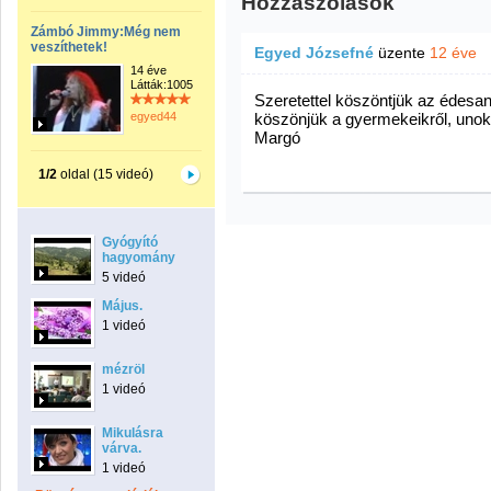
Hozzászólások
Zámbó Jimmy:Még nem
veszíthetek!
Egyed Józsefné
üzente
12 éve
14 éve
Látták:1005
Szeretettel köszöntjük az édesa
egyed44
köszönjük a gyermekeikről, unok
Margó
1/2
oldal (15 videó)
Gyógyító
hagyomány
5 videó
Május.
1 videó
mézröl
1 videó
Mikulásra
várva.
1 videó