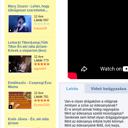
Mary Zsuzsi - Lehet, hogy
túlságosan szerettelek...
12 éve
Látták:597
katona39
Lehocki Tibor&amp;Tóth
Tibor-Én aki nála jártam-
Kövek a vizparton (live)
12 éve
Látták:773
egyed44
Emlékezés - Csepregi Éva:
Mama
Leírás
Videó beágyazása
12 éve
Látták:761
Van-e olyan drágaköve a világnak
Eszter5201
Amilyen a szíve az édesanyának?
Ér-e annyit annak hideg ragyogása
Mint az édesanya szelíd mosolygása?
Senkinek sem lehet olyan drágagyöngye
Koós János - Én, aki nála
Mint az édesanya értünk hulló könnye.
jártam
Mint az édesanyánk féltő, óvó karja,