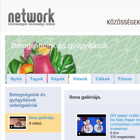
Betegségeink és gyógyításuk
Nyitó
Tagok
Képek
Videók
Cikkek
Fórum
Betegségeink és
Ilona galériája.
gyógyításuk
videógalériái
DIY paper crafts
Ilona galériája.
for kids Paper t
9 videó
| christmas craft
snowman
6 éve
375 megtekintés