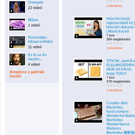
Ünnepek
szilasiilona
22 videó
Húsvéti kosár
Május.
tojástartóból #2 |
1 videó
Húsvéti dekorác
| Manó kuckó
7 éve
Nosztalgia -
384 megtekintés
kikapcsolódás
11 videó
szilasiilona
Ez itt az én
hazám...
TITKOK, amiről 
4 videó
ÉLELMISZERIP
NEM AKARJA,
Böngéssz a galériák
hogy TUDJ!
között!
7 éve
479 megtekintés
szilasiilona
Csodás diós
Marlenka,
karácsonyra-
Wonderful Walnu
Marlenka-
Wunderbares
Walnuss
Marlenka-精彩