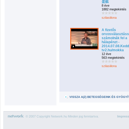
蛋糕
8 éve
1882 megtekintés
szilasiilona
A fizetős
orvosválasztáss
számolnák fel a
hálapénzt -
2014.07.08.Kedd
tv2.hu/mokka
12 éve
563 megtekintés
szilasiilona
VISSZA A(Z) BETEGSÉGEINK ÉS GYÓGY
© 2007 Copyright Network.hu Minden jog fenntartva.
Impres