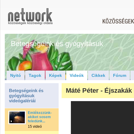
Betegségeink és gyógyításuk
Nyitó
Tagok
Képek
Videók
Cikkek
Fórum
Máté Péter - Éjszakák
Betegségeink és
gyógyításuk
videógalériái
Emlékezzünk-
akiket sosem
feledünk...
15 videó