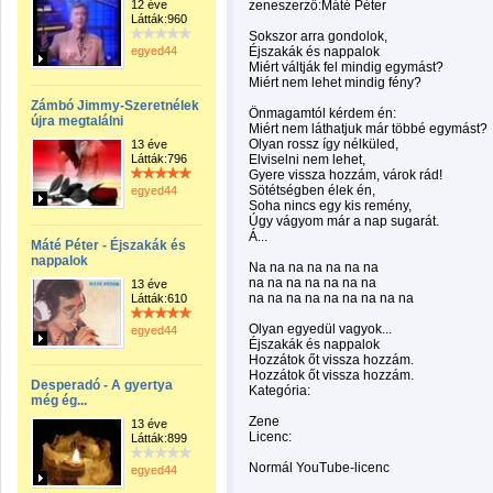
12 éve
zeneszerző:Máté Péter
Látták:960
Sokszor arra gondolok,
egyed44
Éjszakák és nappalok
Miért váltják fel mindig egymást?
Miért nem lehet mindig fény?
Zámbó Jimmy-Szeretnélek
Önmagamtól kérdem én:
újra megtalálni
Miért nem láthatjuk már többé egymást?
Olyan rossz így nélküled,
13 éve
Látták:796
Elviselni nem lehet,
Gyere vissza hozzám, várok rád!
Sötétségben élek én,
egyed44
Soha nincs egy kis remény,
Úgy vágyom már a nap sugarát.
Á...
Máté Péter - Éjszakák és
nappalok
Na na na na na na na
na na na na na na na
13 éve
na na na na na na na na na
Látták:610
Olyan egyedül vagyok...
egyed44
Éjszakák és nappalok
Hozzátok őt vissza hozzám.
Hozzátok őt vissza hozzám.
Desperadó - A gyertya
Kategória:
még ég...
Zene
13 éve
Licenc:
Látták:899
Normál YouTube-licenc
egyed44