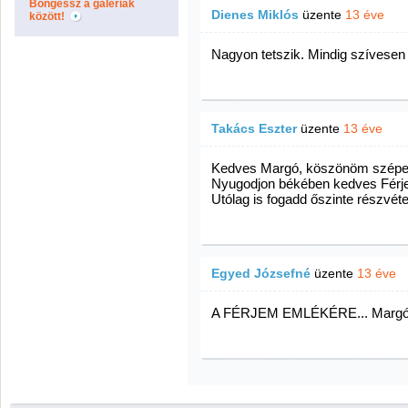
Böngéssz a galériák
Dienes Miklós
üzente
13 éve
között!
Nagyon tetszik. Mindig szívesen 
Takács Eszter
üzente
13 éve
Kedves Margó, köszönöm szépen 
Nyugodjon békében kedves Férjed
Utólag is fogadd őszinte részvéte
Egyed Józsefné
üzente
13 éve
A FÉRJEM EMLÉKÉRE... Marg