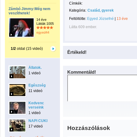
Címkék:
Zámbó Jimmy:Még nem
Kategória:
Család, gyerek
veszíthetek!
Feltöltötte:
Egyed Józsefné
|
13 éve
14 éve
Látták:1005
Látta 609 ember.
egyed44
1/2
oldal (15 videó)
Értékeld!
Állatok.
Kommentáld!
1 videó
Egészség
11 videó
Kedvenc
verseink
1 videó
NAPI CUKI
17 videó
Hozzászólások