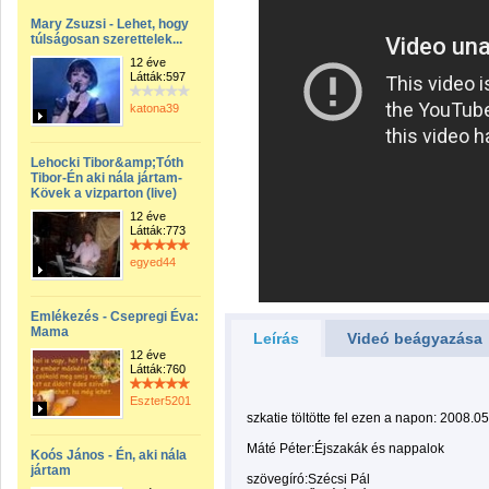
Mary Zsuzsi - Lehet, hogy
túlságosan szerettelek...
12 éve
Látták:597
katona39
Lehocki Tibor&amp;Tóth
Tibor-Én aki nála jártam-
Kövek a vizparton (live)
12 éve
Látták:773
egyed44
Emlékezés - Csepregi Éva:
Mama
Leírás
Videó beágyazása
12 éve
Látták:760
Eszter5201
szkatie töltötte fel ezen a napon: 2008.05
Máté Péter:Éjszakák és nappalok
Koós János - Én, aki nála
jártam
szövegíró:Szécsi Pál