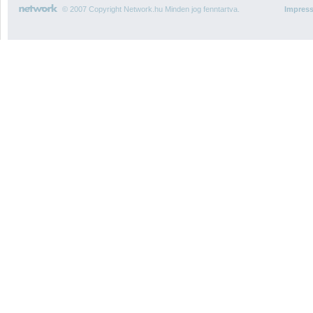
© 2007 Copyright Network.hu Minden jog fenntartva.
Impres