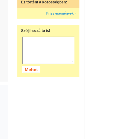
Ez történt a közösségben:
Friss események »
Szólj hozzá te is!