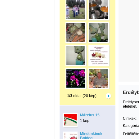
Erdélyb
1/3
oldal (20 kép)
Erdélyben
ételeket,
Március 15.
Címkék:
1 kép
Kategória
Mindenkinek
Feltöltött
Boldog