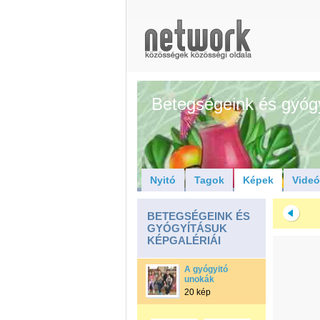
Betegségeink és gyóg
Nyitó
Tagok
Képek
Vide
BETEGSÉGEINK ÉS
GYÓGYÍTÁSUK
KÉPGALÉRIÁI
A gyógyitó
unokák
20 kép