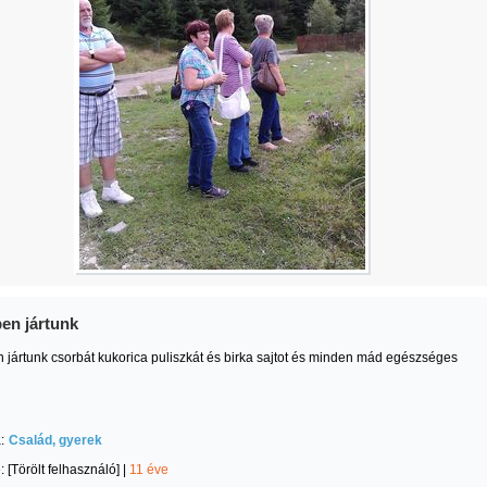
en jártunk
 jártunk csorbát kukorica puliszkát és birka sajtot és minden mád egészséges
:
Család, gyerek
e:
[Törölt felhasználó]
|
11 éve