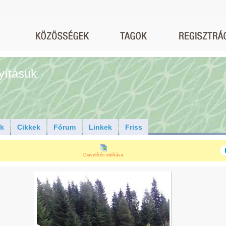
yításuk
ók
Cikkek
Fórum
Linkek
Friss
Diavetítés indítása