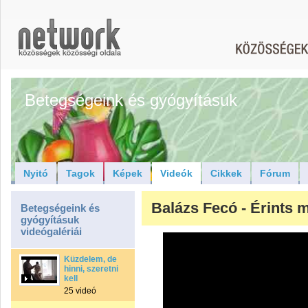
Betegségeink és gyógyításuk
Nyitó
Tagok
Képek
Videók
Cikkek
Fórum
Balázs Fecó - Érints 
Betegségeink és
gyógyításuk
videógalériái
Küzdelem, de
hinni, szeretni
kell
25 videó