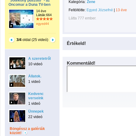
"Jótékony pusztító" - az
Kategória:
Zene
Oncomar a Duna TV-ben
Feltöltötte:
Egyed Józsefné
|
13 éve
14 éve
Látták:664
Látta 777 ember.
egyed44
3/4
oldal (25 videó)
Értékeld!
A szeretetről
Kommentáld!
10 videó
Állatok.
1 videó
Kedvenc
verseink
1 videó
Ünnepek
22 videó
Böngéssz a galériák
között!