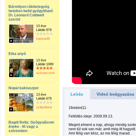
Bármilyen rákbetegség
heteken belül gyógyítható
Dr. Leonard Coldwell
szerint
13 éve
Látták:979
katona39
Etka anyó
13 éve
Látták:1089
schranczerika
Nopal kaktuszpor
Leírás
Videó beágyazása
13 éve
Látták:679
szilasiilona
1firebird11·
Feltöltés ideje: 2009.09.13.
Bagdi Bella: Gyógyulásom
Megint elment a nap, ahogy mindig szoko
éneke - Itt vagy a
nem túl sok van már, amit még itt hagyott.
szívemben
Ami félig van kész, az ma félig marad.