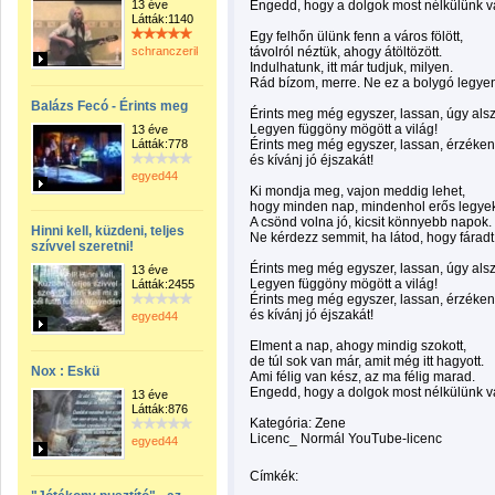
13 éve
Engedd, hogy a dolgok most nélkülünk v
Látták:1140
Egy felhőn ülünk fenn a város fölött,
schranczerika
távolról néztük, ahogy átöltözött.
Indulhatunk, itt már tudjuk, milyen.
Rád bízom, merre. Ne ez a bolygó legye
Balázs Fecó - Érints meg
Érints meg még egyszer, lassan, úgy als
Legyen függöny mögött a világ!
13 éve
Látták:778
Érints meg még egyszer, lassan, érzéke
és kívánj jó éjszakát!
egyed44
Ki mondja meg, vajon meddig lehet,
hogy minden nap, mindenhol erős legye
A csönd volna jó, kicsit könnyebb napok.
Hinni kell, küzdeni, teljes
Ne kérdezz semmit, ha látod, hogy fáradt
szívvel szeretni!
Érints meg még egyszer, lassan, úgy als
13 éve
Legyen függöny mögött a világ!
Látták:2455
Érints meg még egyszer, lassan, érzéke
és kívánj jó éjszakát!
egyed44
Elment a nap, ahogy mindig szokott,
de túl sok van már, amit még itt hagyott.
Nox : Eskü
Ami félig van kész, az ma félig marad.
Engedd, hogy a dolgok most nélkülünk v
13 éve
Látták:876
Kategória: Zene
Licenc_ Normál YouTube-licenc
egyed44
Címkék: