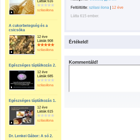
Látták:616
Feltöltötte:
szilasi ilona
|
12 éve
szilasiilona
Látta 615 ember.
A cukorbetegség és a
csicsóka
12 éve
Látták:908
Értékeld!
szilasiilona
Kommentáld!
Egészséges táplálkozás 2.
12 éve
Látták:685
szilasiilona
Egészséges táplálkozás 1.
12 éve
Látták:615
szilasiilona
Dr. Lenkei Gábor: A só 2.