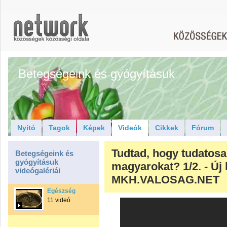
Betegségeink és gyógyításuk
Nyitó
Tagok
Képek
Videók
Cikkek
Fórum
Tudtad, hogy tudatos
Betegségeink és
gyógyításuk
magyarokat? 1/2. - Új
videógalériái
MKH.VALOSAG.NET
Egészség
11 videó