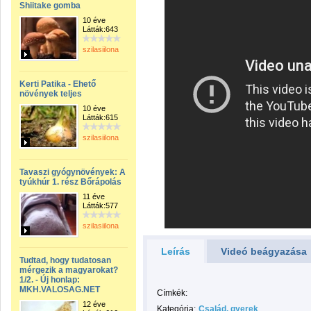
Shiitake gomba
10 éve
Látták:643
szilasiilona
Kerti Patika - Ehető
növények teljes
10 éve
Látták:615
szilasiilona
Tavaszi gyógynövények: A
tyúkhúr 1. rész Bőrápolás
11 éve
Látták:577
szilasiilona
Leírás
Videó beágyazása
Tudtad, hogy tudatosan
mérgezik a magyarokat?
1/2. - Új honlap:
MKH.VALOSAG.NET
Címkék:
12 éve
Kategória:
Család, gyerek