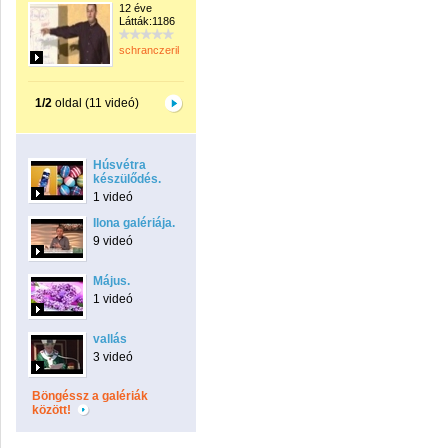
12 éve
Látták:1186
schranczerika
1/2
oldal (11 videó)
Húsvétra
készülődés.
1 videó
Ilona galériája.
9 videó
Május.
1 videó
vallás
3 videó
Böngéssz a galériák
között!