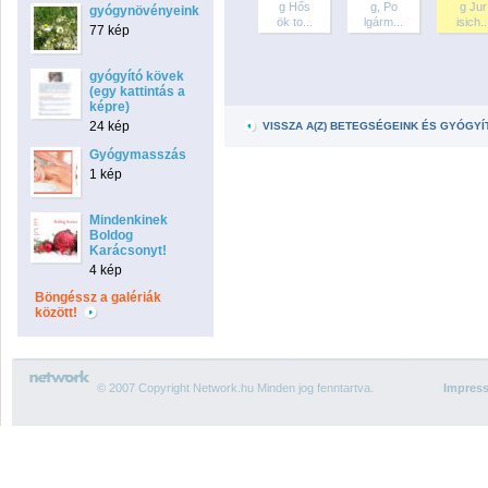
g Hős
g, Po
g Jur
gyógynövényeink
ök to...
lgárm...
isich..
77 kép
gyógyító kövek
(egy kattintás a
képre)
24 kép
VISSZA A(Z) BETEGSÉGEINK ÉS GYÓGY
Gyógymasszás
1 kép
Mindenkinek
Boldog
Karácsonyt!
4 kép
Böngéssz a galériák
között!
© 2007 Copyright Network.hu Minden jog fenntartva.
Impres