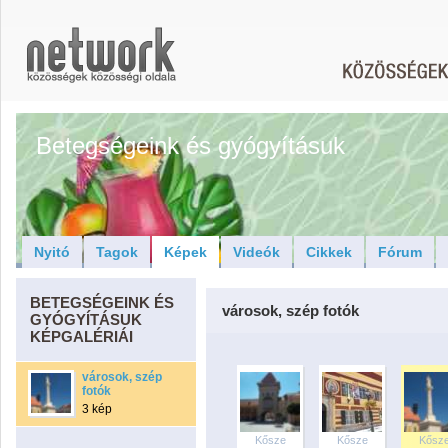
Betegségeink és gyógyításuk
Nyitó
Tagok
Képek
Videók
Cikkek
Fórum
BETEGSÉGEINK ÉS
városok, szép fotók
GYÓGYÍTÁSUK
KÉPGALÉRIÁI
városok, szép
fotók
3 kép
Kősze
Kősze
Kősz