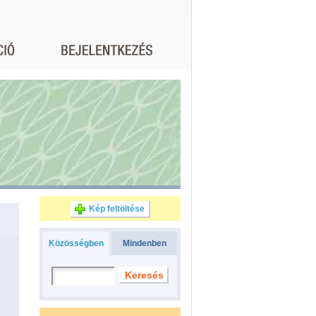
Kép feltöltése
Közösségben
Mindenben