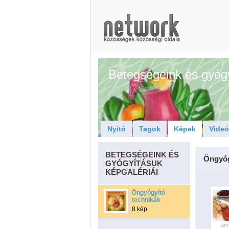
Betegségeink és gyóg
Nyitó
Tagok
Képek
Vide
BETEGSÉGEINK ÉS
Öngyóg
GYÓGYÍTÁSUK
KÉPGALÉRIÁI
Öngyógyító
technikák
8 kép
am