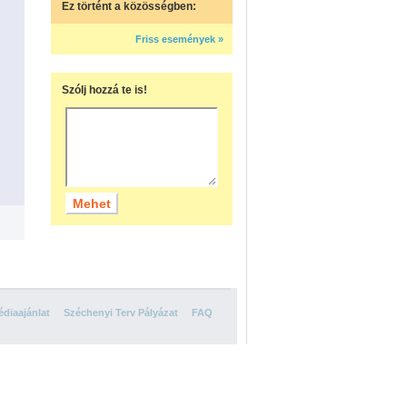
Ez történt a közösségben:
Friss események »
Szólj hozzá te is!
diaajánlat
Széchenyi Terv Pályázat
FAQ