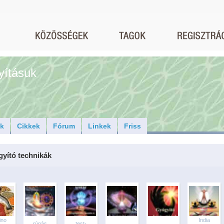
yításuk
ók
Cikkek
Fórum
Linkek
Friss
yító technikák
ino
India
rúnás
test-