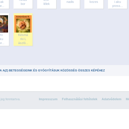
vak
nadis
kezes
i aku
bor
lélek
e...
press...
urv
Késmá
iku
rki L
r...
ászló...
A A(Z) BETEGSÉGEINK ÉS GYÓGYÍTÁSUK KÖZÖSSÉG ÖSSZES KÉPÉHEZ
og fenntartva.
Impresszum
Felhasználási feltételek
Adatvédelem
Mé