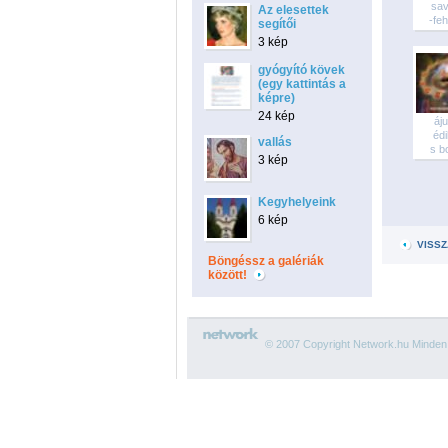
sa
Az elesettek
-feh
segítői
3 kép
gyógyító kövek
(egy kattintás a
képre)
24 kép
áj
éd
vallás
s bo
3 kép
Kegyhelyeink
6 kép
VISSZ
Böngéssz a galériák
között!
© 2007 Copyright Network.hu Minden j