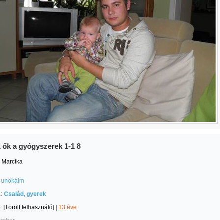
 ők a gyógyszerek 1-1 8
 Marcika
unokáim
:
Család, gyerek
e:
[Törölt felhasználó]
|
13 éve