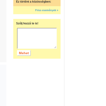
Ez történt a közösségben:
Friss események »
Szólj hozzá te is!