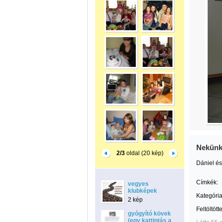
Nekünk
2/3
oldal (20 kép)
Dániel és
Címkék:
vegyes
klubképek
Kategória
2 kép
Feltöltött
gyógyító kövek
(egy kattintás a