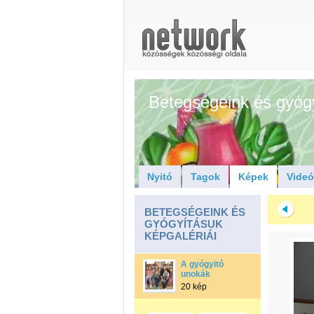
Betegségeink és gyóg
Nyitó
Tagok
Képek
Vide
BETEGSÉGEINK ÉS
GYÓGYÍTÁSUK
KÉPGALÉRIÁI
A gyógyitó
unokák
20 kép