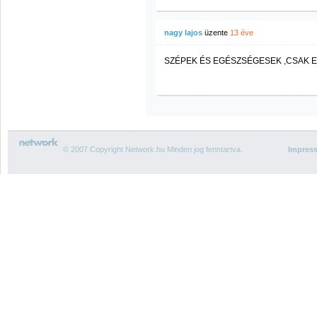
nagy lajos
üzente
13 éve
SZÉPEK ÉS EGÉSZSÉGESEK ,CSAK EZ
© 2007 Copyright Network.hu Minden jog fenntartva.
Impres