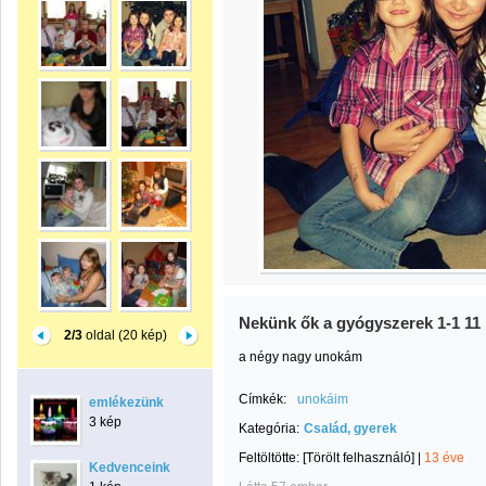
Nekünk ők a gyógyszerek 1-1 11
2/3
oldal (20 kép)
a négy nagy unokám
Címkék:
unokáim
emlékezünk
3 kép
Kategória:
Család, gyerek
Feltöltötte:
[Törölt felhasználó]
|
13 éve
Kedvenceink