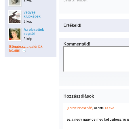
1 kép
Látta 57 ember.
vegyes
klubképek
2 kép
Értékeld!
Az elesettek
segítői
3 kép
Kommentáld!
Böngéssz a galériák
között!
Hozzászólások
[Törölt felhasználó]
üzente
13 éve
ez a négy nagy de még két csibész fiú is