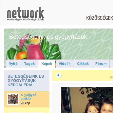
Betegségeink és gyógyításuk
Nyitó
Tagok
Képek
Videók
Cikkek
Fórum
BETEGSÉGEINK ÉS
Di
GYÓGYÍTÁSUK
KÉPGALÉRIÁI
A gyógyitó
unokák
20 kép