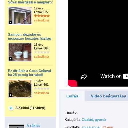
Sóval mérgezik a magyart?
12 éve
Látták:627
szilasiilona
Sampon, dezodor és
mosószer készítés házilag
13 éve
Látták:564
szilasiilona
Ez történik a Coca Colával
ha 25 percig forralod!
13 éve
Látták:561
szilasiilona
Leírás
Videó beágyazása
2/2
oldal (11 videó)
Címkék:
Kategória:
Család, gyerek
A rák és
Feltöltötte:
szilasi ilona
|
13 éve