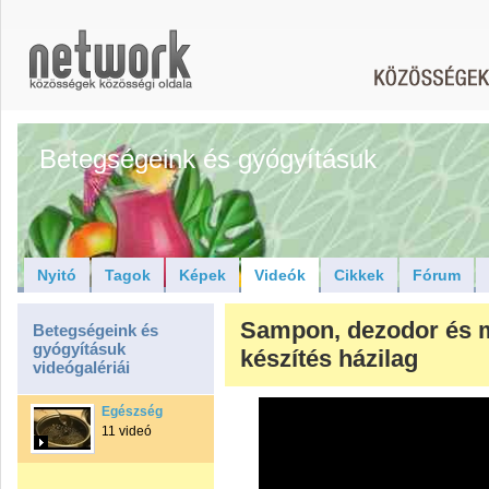
Betegségeink és gyógyításuk
Nyitó
Tagok
Képek
Videók
Cikkek
Fórum
Sampon, dezodor és 
Betegségeink és
gyógyításuk
készítés házilag
videógalériái
Egészség
11 videó