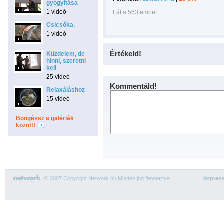
gyógyítása
1 videó
Látta 563 ember.
Csicsóka.
1 videó
Értékeld!
Küzdelem, de
hinni, szeretni
kell
25 videó
Kommentáld!
Relaxáláshoz
15 videó
Böngéssz a galériák
között!
© 2007 Copyright Network.hu Minden jog fenntartva.
Impres