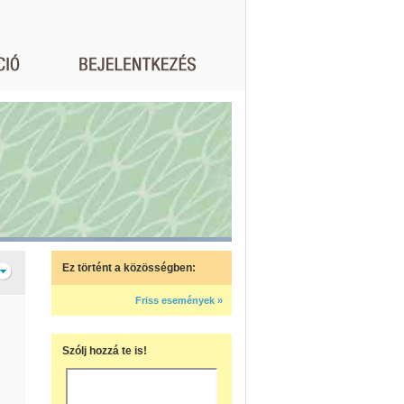
Ez történt a közösségben:
Friss események »
Szólj hozzá te is!