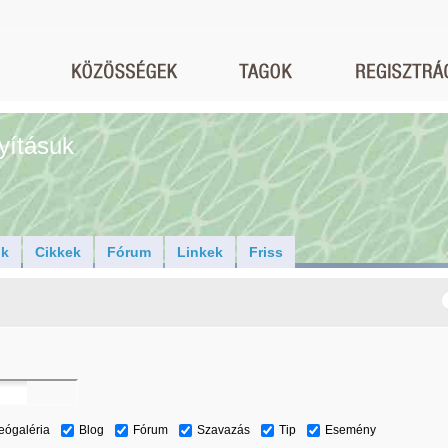
yításuk
ók
Cikkek
Fórum
Linkek
Friss
eógaléria
Blog
Fórum
Szavazás
Tip
Esemény