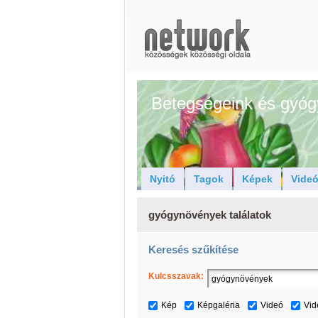
Betegségeink és gyóg
Nyitó
Tagok
Képek
Vide
gyógynövények találatok
Keresés szűkítése
Kulcsszavak:
Kép
Képgaléria
Videó
Vid