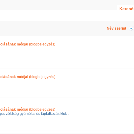
Név szerint
rolásának módjai
(blogbejegyzés)
rolásának módjai
(blogbejegyzés)
rolásának módjai
(blogbejegyzés)
es zöldség gyümölcs és táplálkozás klub .