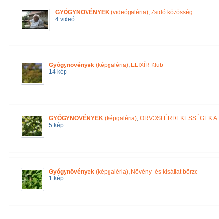
GYÓGYNÖVÉNYEK
(videógaléria)
,
Zsidó közösség
4 videó
Gyógynövények
(képgaléria)
,
ELIXÍR Klub
14 kép
GYÓGYNÖVÉNYEK
(képgaléria)
,
ORVOSI ÉRDEKESSÉGEK A
5 kép
Gyógynövények
(képgaléria)
,
Növény- és kisállat börze
1 kép