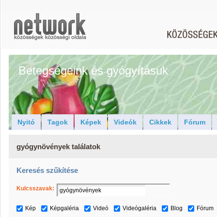
Betegségeink és gyógyításuk
Nyitó
Tagok
Képek
Videók
Cikkek
Fórum
gyógynövények találatok
Keresés szűkítése
Kulcsszavak:
Kép
Képgaléria
Videó
Videógaléria
Blog
Fórum