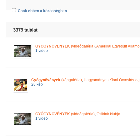
Csak ebben a közösségben
3379 találat
GYÓGYNÖVÉNYEK
(videógaléria)
,
Amerikai Egyesült Államo
1 videó
Gyógynövények
(képgaléria)
,
Hagyományos Kínai Orvoslás-e
28 kép
GYÓGYNÖVÉNYEK
(videógaléria)
,
Csikiak klubja
1 videó