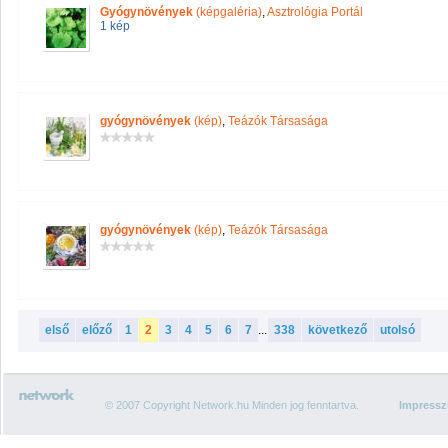
Gyógynövények
(képgaléria)
,
Asztrológia Portál
1 kép
gyógynövények
(kép)
,
Teázók Társasága
gyógynövények
(kép)
,
Teázók Társasága
első
előző
1
2
3
4
5
6
7
...
338
következő
utolsó
© 2007 Copyright Network.hu Minden jog fenntartva.
Impress