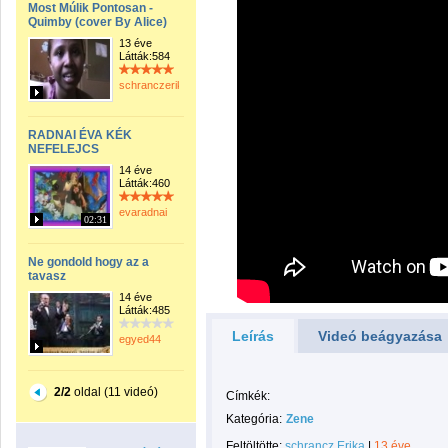
Most Múlik Pontosan -
Quimby (cover By Alice)
13 éve
Látták:584
schranczerika
RADNAI ÉVA KÉK
NEFELEJCS
14 éve
Látták:460
evaradnai
02:31
Ne gondold hogy az a
tavasz
14 éve
Látták:485
Leírás
Videó beágyazása
egyed44
2/2
oldal (11 videó)
Címkék:
Kategória:
Zene
Feltöltötte:
schrancz Erika
|
13 éve