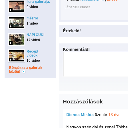
Ilona galériája.
9 videó
Látta 583 ember.
mézröl
1 videó
Értékeld!
NAPI CUKI
17 videó
Kommentáld!
Recept
videók.
16 videó
Böngéssz a galériák
között!
Hozzászólások
Dienes Miklós
üzente
13 éve
Nagyon szép dal és zene! Többszö