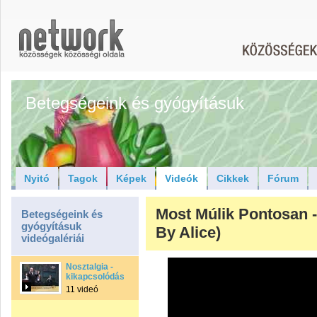
Betegségeink és gyógyításuk
Nyitó
Tagok
Képek
Videók
Cikkek
Fórum
Most Múlik Pontosan 
Betegségeink és
gyógyításuk
By Alice)
videógalériái
Nosztalgia -
kikapcsolódás
11 videó